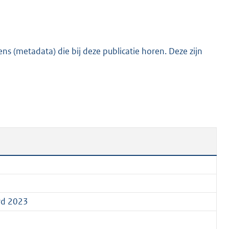
:
3
5
1
s (metadata) die bij deze publicatie horen. Deze zijn
K
b
rd 2023