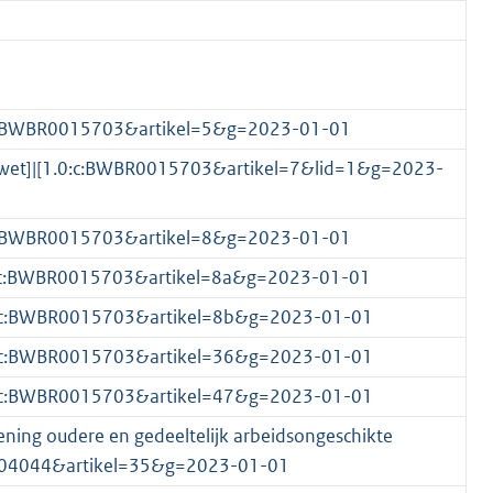
1.0:c:BWBR0015703&artikel=5&g=2023-01-01
patiewet]|[1.0:c:BWBR0015703&artikel=7&lid=1&g=2023-
1.0:c:BWBR0015703&artikel=8&g=2023-01-01
[1.0:c:BWBR0015703&artikel=8a&g=2023-01-01
[1.0:c:BWBR0015703&artikel=8b&g=2023-01-01
[1.0:c:BWBR0015703&artikel=36&g=2023-01-01
[1.0:c:BWBR0015703&artikel=47&g=2023-01-01
ening oudere en gedeeltelijk arbeidsongeschikte
0004044&artikel=35&g=2023-01-01