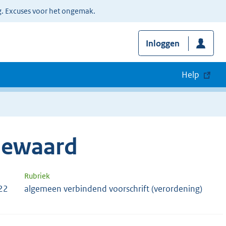
g. Excuses voor het ongemak.
Inloggen
Help
sewaard
Rubriek
22
algemeen verbindend voorschrift (verordening)