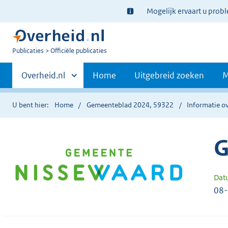
Ter
Mogelijk ervaart u prob
informatie:
U
Publicaties
Officiële publicaties
bent
Primaire
nu
Andere
Overheid.nl
Home
Uitgebreid zoeken
M
hier:
sites
navigatie
binnen
U bent hier:
Home
Gemeenteblad 2024, 59322
Informatie ov
G
Dat
08-