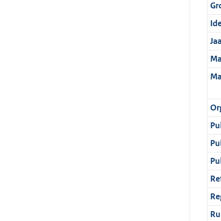
Gr
Ide
Ja
Ma
Ma
Or
Pu
Pu
Pu
Re
Re
Ru