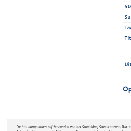
St
Su
Ta
Tit
Ui
Op
De hier aangeboden pdf-bestanden van het Staatsblad, Staatscourant, Tract
Disclaimer