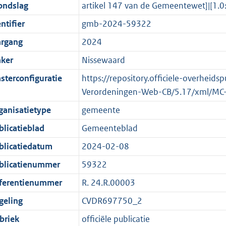
ondslag
artikel 147 van de Gemeentewet]|[
ntifier
gmb-2024-59322
argang
2024
ker
Nissewaard
sterconfiguratie
https://repository.officiele-overheids
Verordeningen-Web-CB/5.17/xml/MC
ganisatietype
gemeente
blicatieblad
Gemeenteblad
blicatiedatum
2024-02-08
blicatienummer
59322
ferentienummer
R. 24.R.00003
geling
CVDR697750_2
briek
officiële publicatie