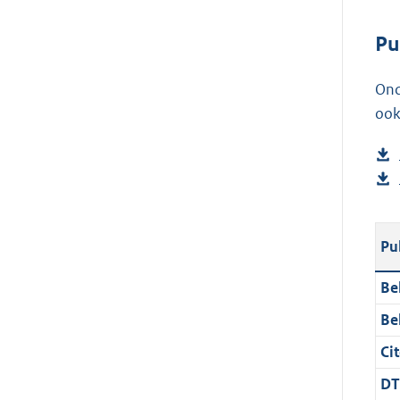
Pu
Ond
ook
Pu
Be
Be
Cit
DT