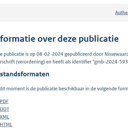
Authe
nformatie over deze publicatie
e publicatie is op 08-02-2024 gepubliceerd door Nissewaard
rschrift (verordening) en heeft als identifier "gmb-2024-593
standsformaten
dit moment is de publicatie beschikbaar in de volgende for
D
PDF
b
o
D
ODT
e
b
w
o
D
XML
s
e
b
n
w
o
D
HTML
t
s
e
b