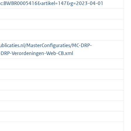
1.0:c:BWBR0005416&artikel=147&g=2023-04-01
publicaties.nl/MasterConfiguraties/MC-DRP-
-DRP-Verordeningen-Web-CB.xml