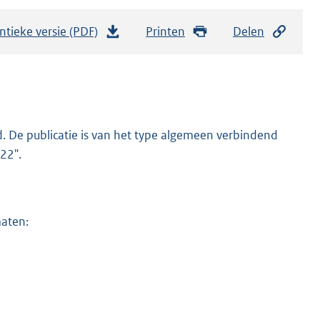
ntieke versie (PDF)
b
Printen
Delen
e
s
t
a
n
. De publicatie is van het type algemeen verbindend
d
22".
s
g
r
maten:
o
o
t
t
e