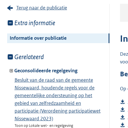
Terug naar de publicatie
Toon
Extra informatie
meer
van:
I
Informatie over publicatie
Dez
Toon
Gerelateerd
voo
meer
van:
Geconsolideerde regelgeving
Be
Besluit van de raad van de gemeente
Nissewaard, houdende regels voor de
Op 
gemeentelijke ondersteuning op het
gebied van zelfredzaamheid en
participatie (Verordening participatiewet
Nissewaard 2023)
Toon op Lokale wet- en regelgeving