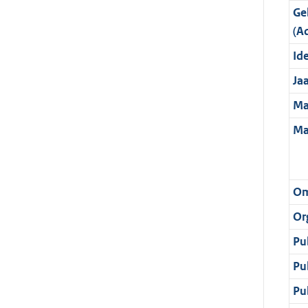
Ge
(A
Ide
Ja
Ma
Ma
Om
Or
Pu
Pu
Pu