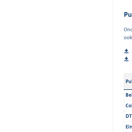
Pu
Ond
ook
Pu
Be
Col
DT
Ei