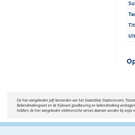
Su
Ta
Tit
Ui
Op
De hier aangeboden pdf-bestanden van het Staatsblad, Staatscourant, Tract
Disclaimer
Bekendmakingswet en de Rijkswet goedkeuring en bekendmaking verdragen voor
hebben; de hier aangeboden elektronische versies daarvan worden bij wijze 