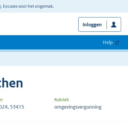
g. Excuses voor het ongemak.
Inloggen
Help
chen
er
Rubriek
024, 53415
omgevingsvergunning