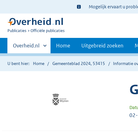
Ter
Mogelijk ervaart u prob
informatie:
U
Publicaties
Officiële publicaties
bent
Primaire
nu
Andere
Overheid.nl
Home
Uitgebreid zoeken
M
hier:
sites
navigatie
binnen
U bent hier:
Home
Gemeenteblad 2024, 53415
Informatie ov
G
Dat
02-