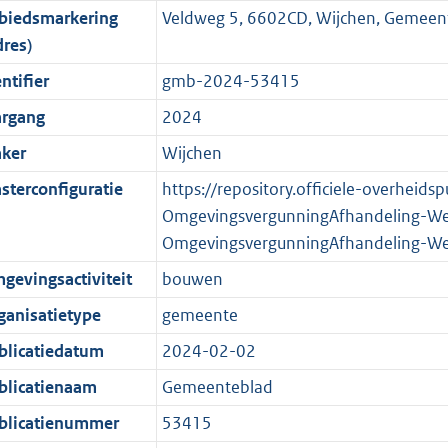
biedsmarkering
Veldweg 5, 6602CD, Wijchen, Gemeen
o
o
o
f
n
i
b
K
dres)
t
o
r
o
f
n
b
t
t
m
r
o
f
ntifier
gmb-2024-53415
e
t
a
m
r
o
argang
2024
:
e
a
a
m
r
ker
Wijchen
2
:
t
a
a
m
K
2
t
a
a
sterconfiguratie
https://repository.officiele-overheids
b
K
t
a
OmgevingsvergunningAfhandeling-W
b
t
OmgevingsvergunningAfhandeling-W
gevingsactiviteit
bouwen
ganisatietype
gemeente
blicatiedatum
2024-02-02
blicatienaam
Gemeenteblad
blicatienummer
53415