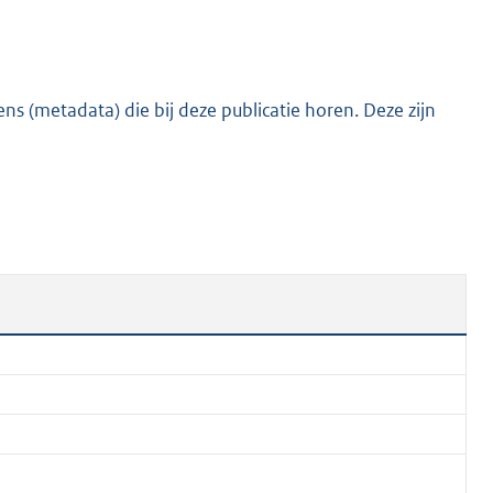
:
8
9
6
s (metadata) die bij deze publicatie horen. Deze zijn
K
b