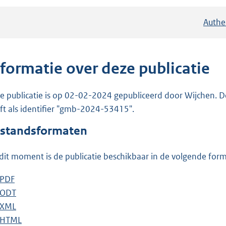
Authe
nformatie over deze publicatie
e publicatie is op 02-02-2024 gepubliceerd door Wijchen. D
ft als identifier "gmb-2024-53415".
standsformaten
dit moment is de publicatie beschikbaar in de volgende for
D
PDF
b
o
D
ODT
e
b
w
o
D
XML
s
e
b
n
w
o
D
HTML
t
s
e
b