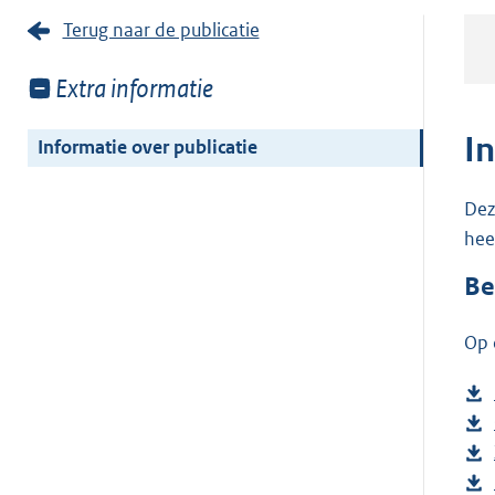
Terug naar de publicatie
Toon
Extra informatie
meer
van:
I
Informatie over publicatie
Dez
hee
Be
Op 