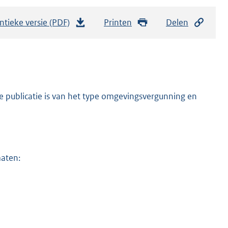
ntieke versie (PDF)
b
Printen
Delen
e
s
t
a
n
e publicatie is van het type omgevingsvergunning en
d
s
g
r
maten:
o
o
t
t
e