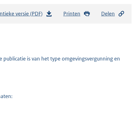
ntieke versie (PDF)
b
Printen
Delen
e
s
t
a
n
e publicatie is van het type omgevingsvergunning en
d
s
g
r
maten:
o
o
t
t
e