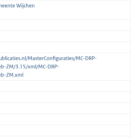
emeente Wijchen
publicaties.nl/MasterConfiguraties/MC-DRP-
eb-ZM/3.15/xml/MC-DRP-
eb-ZM.xml