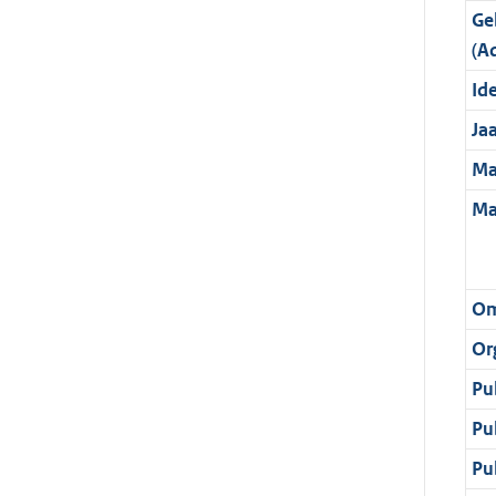
Ge
(A
Ide
Ja
Ma
Ma
Om
Or
Pu
Pu
Pu