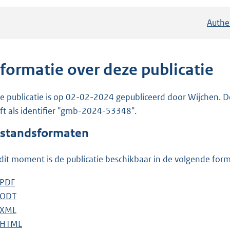
Authe
nformatie over deze publicatie
e publicatie is op 02-02-2024 gepubliceerd door Wijchen. D
ft als identifier "gmb-2024-53348".
standsformaten
dit moment is de publicatie beschikbaar in de volgende for
D
PDF
b
o
D
ODT
e
b
w
o
D
XML
s
e
b
n
w
o
D
HTML
t
s
e
b