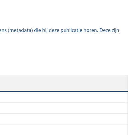
:
8
9
6
s (metadata) die bij deze publicatie horen. Deze zijn
K
b