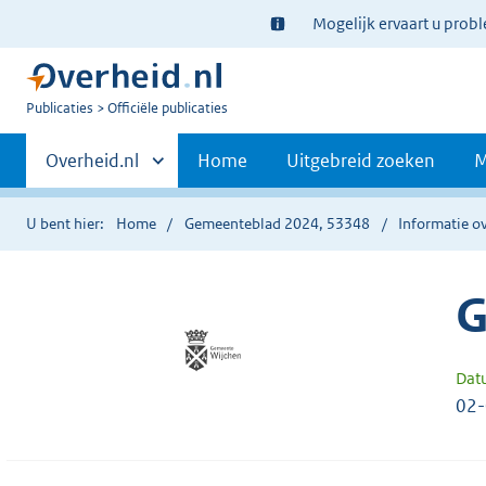
Ter
Mogelijk ervaart u prob
informatie:
U
Publicaties
Officiële publicaties
bent
Primaire
nu
Andere
Overheid.nl
Home
Uitgebreid zoeken
M
hier:
sites
navigatie
binnen
U bent hier:
Home
Gemeenteblad 2024, 53348
Informatie ov
G
Dat
02-