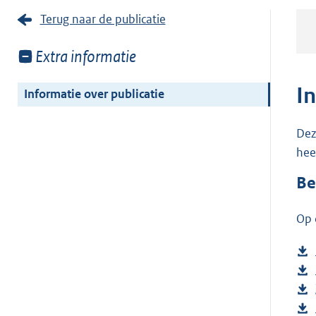
Terug naar de publicatie
Toon
Extra informatie
meer
van:
I
Informatie over publicatie
Dez
hee
Be
Op 