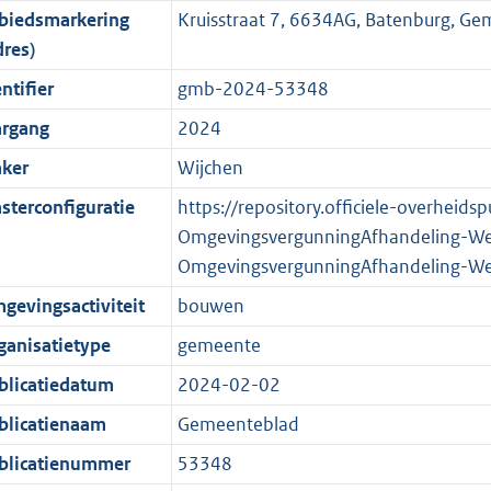
biedsmarkering
Kruisstraat 7, 6634AG, Batenburg, G
o
o
o
f
n
i
b
K
dres)
t
o
r
o
f
n
b
t
t
m
r
o
f
ntifier
gmb-2024-53348
e
t
a
m
r
o
argang
2024
:
e
a
a
m
r
ker
Wijchen
2
:
t
a
a
m
K
2
t
a
a
sterconfiguratie
https://repository.officiele-overheids
b
K
t
a
OmgevingsvergunningAfhandeling-W
b
t
OmgevingsvergunningAfhandeling-W
gevingsactiviteit
bouwen
ganisatietype
gemeente
blicatiedatum
2024-02-02
blicatienaam
Gemeenteblad
blicatienummer
53348