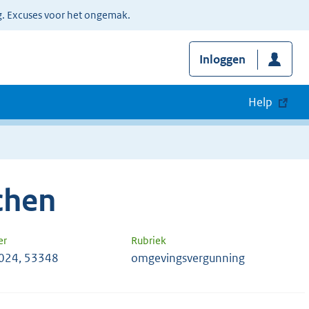
g. Excuses voor het ongemak.
Inloggen
Help
chen
er
Rubriek
024, 53348
omgevingsvergunning