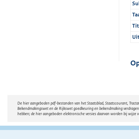
Su
Ta
Tit
Ui
Op
De hier aangeboden pdf-bestanden van het Staatsblad, Staatscourant, Tract
Disclaimer
Bekendmakingswet en de Rijkswet goedkeuring en bekendmaking verdragen voor
hebben; de hier aangeboden elektronische versies daarvan worden bij wijze 