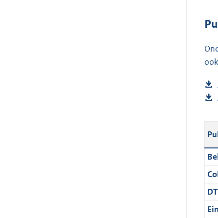
Pu
Ond
ook
Pu
Be
Col
DT
Ei