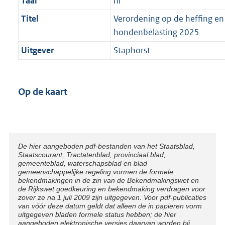
Taal
nl
Titel
Verordening op de heffing en
hondenbelasting 2025
Uitgever
Staphorst
Op de kaart
Disclaimer
De hier aangeboden pdf-bestanden van het Staatsblad,
Staatscourant, Tractatenblad, provinciaal blad,
gemeenteblad, waterschapsblad en blad
gemeenschappelijke regeling vormen de formele
bekendmakingen in de zin van de Bekendmakingswet en
de Rijkswet goedkeuring en bekendmaking verdragen voor
zover ze na 1 juli 2009 zijn uitgegeven. Voor pdf-publicaties
van vóór deze datum geldt dat alleen de in papieren vorm
uitgegeven bladen formele status hebben; de hier
aangeboden elektronische versies daarvan worden bij