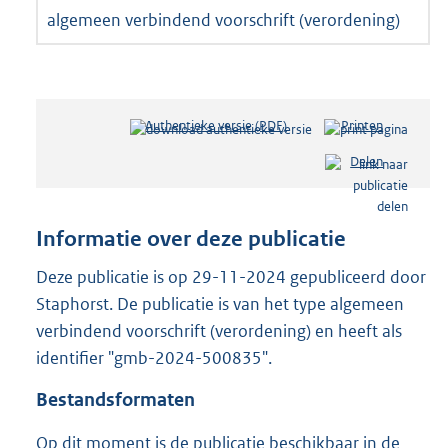
algemeen verbindend voorschrift (verordening)
Authentieke versie (PDF)
b
Printen
e
Delen
s
t
a
n
Informatie over deze publicatie
d
s
Deze publicatie is op 29-11-2024 gepubliceerd door
g
Staphorst. De publicatie is van het type algemeen
r
verbindend voorschrift (verordening) en heeft als
o
identifier "gmb-2024-500835".
o
t
Bestandsformaten
t
e
Op dit moment is de publicatie beschikbaar in de
: