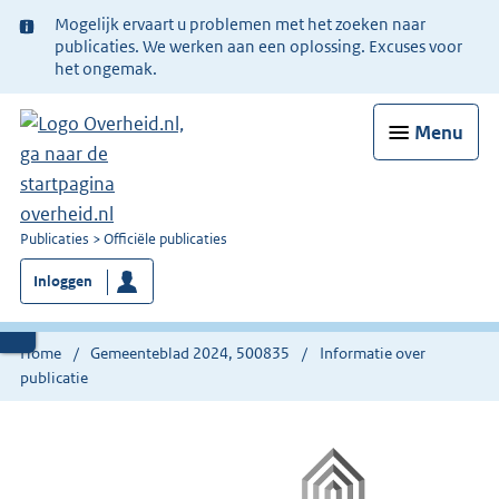
Ter
Mogelijk ervaart u problemen met het zoeken naar
informatie:
publicaties. We werken aan een oplossing. Excuses voor
het ongemak.
Menu
U
Publicaties
Officiële publicaties
bent
Inloggen
nu
hier:
Home
Gemeenteblad 2024, 500835
Informatie over
publicatie