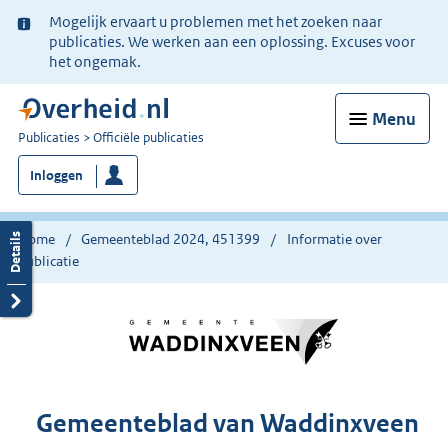
Ter
Mogelijk ervaart u problemen met het zoeken naar
informatie:
publicaties. We werken aan een oplossing. Excuses voor
het ongemak.
Menu
U
Publicaties
Officiële publicaties
bent
Inloggen
nu
hier:
Home
Gemeenteblad 2024, 451399
Informatie over
publicatie
Gemeenteblad van Waddinxveen