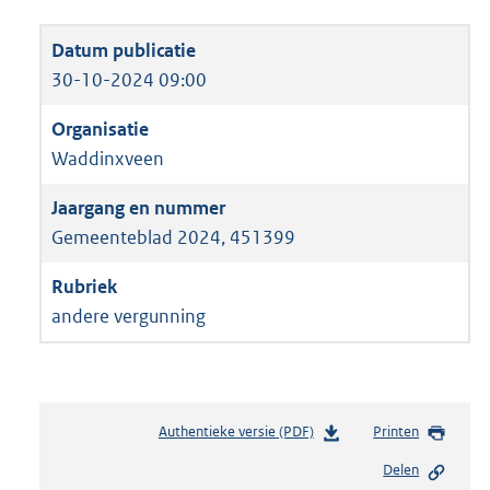
30-10-2024 09:00
Waddinxveen
Gemeenteblad 2024, 451399
andere vergunning
Authentieke versie (PDF)
b
Printen
e
Delen
s