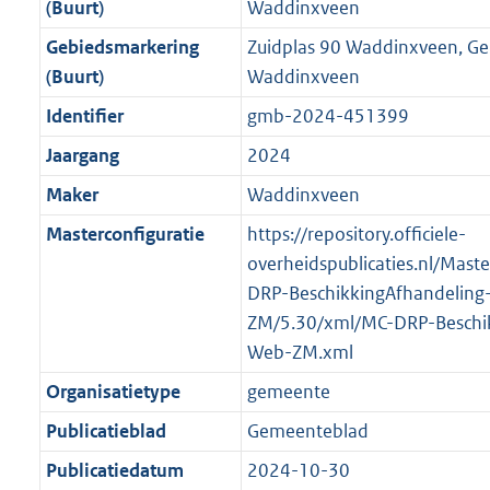
o
f
n
i
b
K
(Buurt)
Waddinxveen
o
o
r
o
f
n
b
Gebiedsmarkering
Zuidplas 90 Waddinxveen, G
t
o
m
r
o
f
(Buurt)
Waddinxveen
t
t
a
m
r
o
e
t
Identifier
gmb-2024-451399
a
a
m
r
:
e
t
a
a
m
Jaargang
2024
3
:
t
a
a
Maker
Waddinxveen
K
3
t
a
b
K
Masterconfiguratie
https://repository.officiele-
t
b
overheidspublicaties.nl/Mast
DRP-BeschikkingAfhandeling
ZM/5.30/xml/MC-DRP-Beschik
Web-ZM.xml
Organisatietype
gemeente
Publicatieblad
Gemeenteblad
Publicatiedatum
2024-10-30