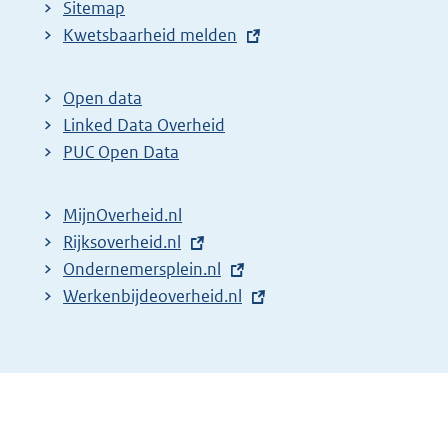
Sitemap
E
Kwetsbaarheid melden
x
t
Open data
e
Linked Data Overheid
r
PUC Open Data
n
e
MijnOverheid.nl
l
E
Rijksoverheid.nl
i
x
E
Ondernemersplein.nl
n
t
x
E
Werkenbijdeoverheid.nl
k
e
t
x
:
r
e
t
n
r
e
e
n
r
l
e
n