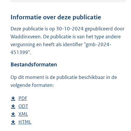
t
a
n
Informatie over deze publicatie
d
s
Deze publicatie is op 30-10-2024 gepubliceerd door
g
Waddinxveen. De publicatie is van het type andere
r
vergunning en heeft als identifier "gmb-2024-
o
451399".
o
t
Bestandsformaten
t
e
Op dit moment is de publicatie beschikbaar in de
:
9
volgende formaten:
2
9
D
PDF
b
K
o
D
ODT
e
b
b
w
o
D
XML
s
e
b
n
w
o
D
HTML
t
s
e
b
l
n
w
o
a
t
s
e