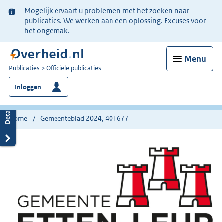
Ter
Mogelijk ervaart u problemen met het zoeken naar
informatie:
publicaties. We werken aan een oplossing. Excuses voor
het ongemak.
Menu
U
Publicaties
Officiële publicaties
bent
Inloggen
nu
hier:
Home
Gemeenteblad 2024, 401677