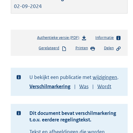
02-09-2024
Authentieke versie (PDF)
b
Informatie
e
Gerelateerd
Printen
Delen
s
t
a
n
d
U bekijkt een publicatie met
wijzigingen
s
Toon
Verschilmarkering
Was
Wordt
g
versie
r
van
o
document
o
t
Dit document bevat verschilmarkering
t
t.o.v. eerdere regelingtekst.
e
Tekst en afbeeldingen die worden
: