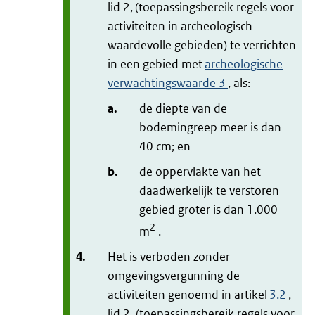
lid 2, (toepassingsbereik regels voor
activiteiten in archeologisch
waardevolle gebieden) te verrichten
in een gebied met
archeologische
verwachtingswaarde 3
, als:
a.
de diepte van de
bodemingreep meer is dan
40 cm; en
b.
de oppervlakte van het
daadwerkelijk te verstoren
gebied groter is dan 1.000
2
m
.
4.
Het is verboden zonder
omgevingsvergunning de
activiteiten genoemd in artikel
3.2
,
lid 2, (toepassingsbereik regels voor