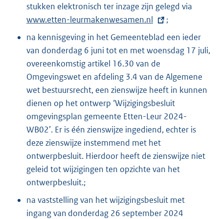
stukken elektronisch ter inzage zijn gelegd via
E
www.etten-leurmakenwesamen.nl
;
x
t
na kennisgeving in het Gemeenteblad een ieder
e
van donderdag 6 juni tot en met woensdag 17 juli,
r
overeenkomstig artikel 16.30 van de
n
Omgevingswet en afdeling 3.4 van de Algemene
e
wet bestuursrecht, een zienswijze heeft in kunnen
l
dienen op het ontwerp ‘Wijzigingsbesluit
i
omgevingsplan gemeente Etten-Leur 2024-
n
WB02’. Er is één zienswijze ingediend, echter is
k
deze zienswijze instemmend met het
:
ontwerpbesluit. Hierdoor heeft de zienswijze niet
geleid tot wijzigingen ten opzichte van het
ontwerpbesluit.;
na vaststelling van het wijzigingsbesluit met
ingang van donderdag 26 september 2024