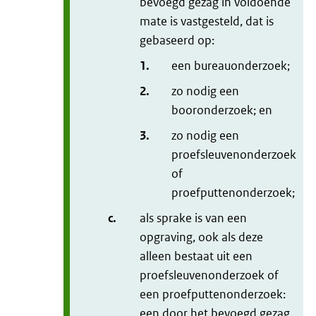
bevoegd gezag in voldoende
mate is vastgesteld, dat is
gebaseerd op:
1.
een bureauonderzoek;
2.
zo nodig een
booronderzoek; en
3.
zo nodig een
proefsleuvenonderzoek
of
proefputtenonderzoek;
c.
als sprake is van een
opgraving, ook als deze
alleen bestaat uit een
proefsleuvenonderzoek of
een proefputtenonderzoek:
een door het bevoegd gezag