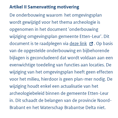
Artikel
II
Samenvatting motivering
De onderbouwing waarom het omgevingsplan
wordt gewijzigd voor het thema archeologie is
opgenomen in het document 'onderbouwing
wijziging omgevingsplan gemeente Etten-Leur'. Dit
document is te raadplegen via
E
deze link
. Op basis
van de opgestelde onderbouwing en bijbehorende
x
bijlagen is geconcludeerd dat wordt voldaan aan een
t
evenwichtige toedeling van functies aan locaties. De
e
wijziging van het omgevingsplan heeft geen effecten
r
voor het milieu, hierdoor is geen plan-mer nodig. De
n
wijziging houdt enkel een actualisatie van het
e
archeologiebeleid binnen de gemeente Etten-Leur
l
in. Dit schaadt de belangen van de provincie Noord-
i
Brabant en het Waterschap Brabantse Delta niet.
n
k