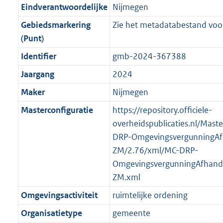
r
g
f
n
i
e
b
K
b
5
Eindverantwoordelijke
Nijmegen
o
r
o
f
n
i
b
K
Gebiedsmarkering
Zie het metadatabestand voor
o
o
r
o
f
n
b
(Punt)
t
o
m
r
o
f
t
t
Identifier
gmb-2024-367388
a
m
r
o
e
t
a
a
m
r
Jaargang
2024
:
e
t
a
a
m
Maker
Nijmegen
2
:
t
a
a
K
2
Masterconfiguratie
https://repository.officiele-
t
a
b
K
overheidspublicaties.nl/Mast
t
b
DRP-OmgevingsvergunningAf
ZM/2.76/xml/MC-DRP-
OmgevingsvergunningAfhande
ZM.xml
Omgevingsactiviteit
ruimtelijke ordening
Organisatietype
gemeente