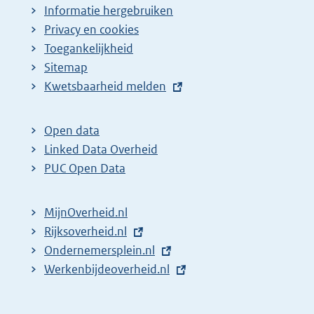
Informatie hergebruiken
Privacy en cookies
Toegankelijkheid
Sitemap
E
Kwetsbaarheid melden
x
t
Open data
e
Linked Data Overheid
r
PUC Open Data
n
e
MijnOverheid.nl
l
E
Rijksoverheid.nl
i
x
E
Ondernemersplein.nl
n
t
x
E
Werkenbijdeoverheid.nl
k
e
t
x
:
r
e
t