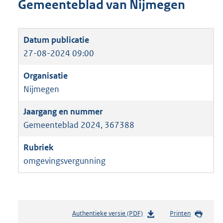
Gemeenteblad van Nijmegen
27-08-2024 09:00
Nijmegen
Gemeenteblad 2024, 367388
omgevingsvergunning
Authentieke versie (PDF)
b
Printen