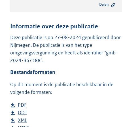
e
Delen
s
t
a
n
Informatie over deze publicatie
d
s
Deze publicatie is op 27-08-2024 gepubliceerd door
g
Nijmegen. De publicatie is van het type
r
omgevingsvergunning en heeft als identifier "gmb-
o
2024-367388".
o
t
Bestandsformaten
t
e
Op dit moment is de publicatie beschikbaar in de
:
8
volgende formaten:
0
1
D
PDF
b
K
o
D
ODT
e
b
b
w
o
D
XML
s
e
b