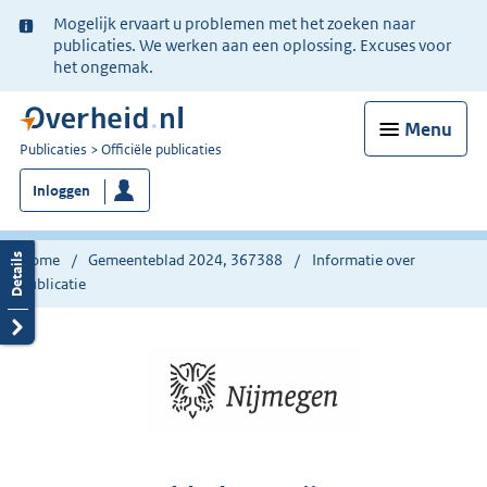
Ter
Mogelijk ervaart u problemen met het zoeken naar
informatie:
publicaties. We werken aan een oplossing. Excuses voor
het ongemak.
Menu
U
Publicaties
Officiële publicaties
bent
Inloggen
nu
hier:
Home
Gemeenteblad 2024, 367388
Informatie over
publicatie