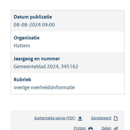
08-08-2024 09:00
Hattem
Gemeenteblad 2024, 345162
overige overheidsinformatie
Authentieke versie (PDF)
b
Gerelateerd
e
Printen
Delen