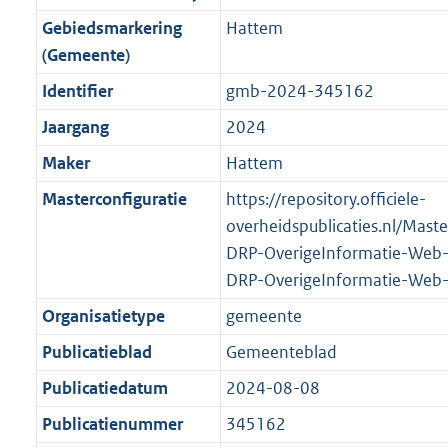
o
r
o
f
n
i
K
Gebiedsmarkering
Hattem
o
o
r
o
f
n
b
(Gemeente)
t
o
m
r
o
f
t
t
Identifier
gmb-2024-345162
a
m
r
o
e
t
a
a
m
r
Jaargang
2024
:
e
t
a
a
m
Maker
Hattem
2
:
t
a
a
K
2
Masterconfiguratie
https://repository.officiele-
t
a
b
K
overheidspublicaties.nl/Mast
t
b
DRP-OverigeInformatie-Web
DRP-OverigeInformatie-Web
Organisatietype
gemeente
Publicatieblad
Gemeenteblad
Publicatiedatum
2024-08-08
Publicatienummer
345162