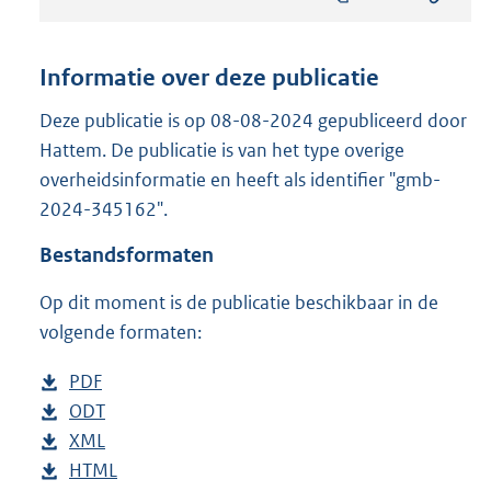
s
t
a
n
Informatie over deze publicatie
d
s
Deze publicatie is op 08-08-2024 gepubliceerd door
g
Hattem. De publicatie is van het type overige
r
overheidsinformatie en heeft als identifier "gmb-
o
2024-345162".
o
t
Bestandsformaten
t
e
Op dit moment is de publicatie beschikbaar in de
:
2
volgende formaten:
5
9
D
PDF
b
K
o
D
ODT
e
b
b
w
o
D
XML
s
e
b
n
w
o
D
HTML
t
s
e
b