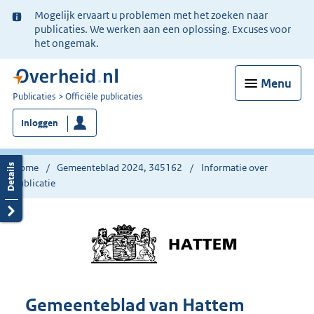
Ter
Mogelijk ervaart u problemen met het zoeken naar
informatie:
publicaties. We werken aan een oplossing. Excuses voor
het ongemak.
Menu
U
Publicaties
Officiële publicaties
bent
Inloggen
nu
hier:
Home
Gemeenteblad 2024, 345162
Informatie over
publicatie
Gemeenteblad van Hattem