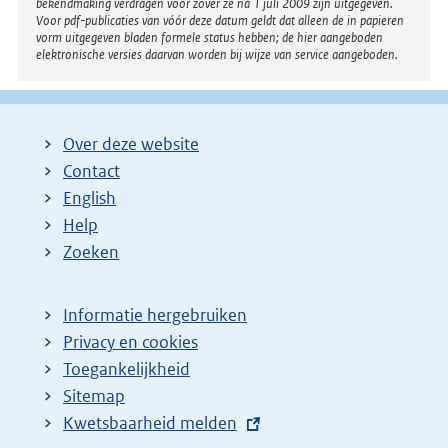
bekendmaking verdragen voor zover ze na 1 juli 2009 zijn uitgegeven.
Voor pdf-publicaties van vóór deze datum geldt dat alleen de in papieren
vorm uitgegeven bladen formele status hebben; de hier aangeboden
elektronische versies daarvan worden bij wijze van service aangeboden.
Over deze website
Contact
English
Help
Zoeken
Informatie hergebruiken
Privacy en cookies
Toegankelijkheid
Sitemap
E
Kwetsbaarheid melden