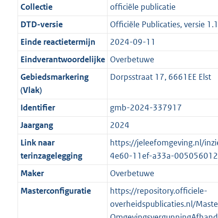
e
i
t
a
0
2
:
e
Collectie
officiële publicatie
s
d
i
e
i
t
4
3
2
:
g
s
DTD-versie
Officiële Publicaties, versie 1.
n
i
e
i
K
K
K
1
r
g
f
n
i
e
b
b
b
6
Einde reactietermijn
2024-09-11
o
r
o
f
n
i
K
Eindverantwoordelijke
Overbetuwe
o
o
r
o
f
n
b
t
o
Gebiedsmarkering
Dorpsstraat 17, 6661EE Elst
m
r
o
f
t
t
(Vlak)
a
m
r
o
e
t
a
a
m
r
Identifier
gmb-2024-337917
:
e
t
a
a
m
Jaargang
2024
3
:
t
a
a
K
2
Link naar
https://jeleefomgeving.nl/i
t
a
b
K
terinzagelegging
4e60-11ef-a33a-00505601
t
b
Maker
Overbetuwe
Masterconfiguratie
https://repository.officiele-
overheidspublicaties.nl/Mast
OmgevingsvergunningAfhande