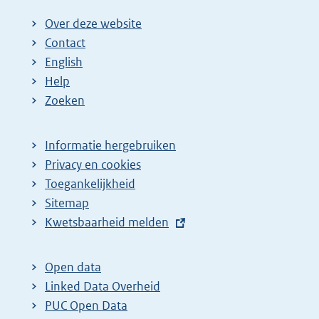
Over deze website
Contact
English
Help
Zoeken
Informatie hergebruiken
Privacy en cookies
Toegankelijkheid
Sitemap
E
Kwetsbaarheid melden
x
t
Open data
e
Linked Data Overheid
r
PUC Open Data
n