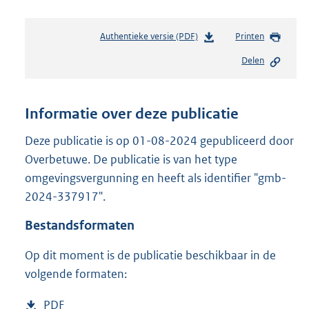
Authentieke versie (PDF)
b
Printen
e
Delen
s
t
a
n
Informatie over deze publicatie
d
s
Deze publicatie is op 01-08-2024 gepubliceerd door
g
Overbetuwe. De publicatie is van het type
r
omgevingsvergunning en heeft als identifier "gmb-
o
2024-337917".
o
t
Bestandsformaten
t
e
Op dit moment is de publicatie beschikbaar in de
:
2
volgende formaten:
0
4
D
PDF
b