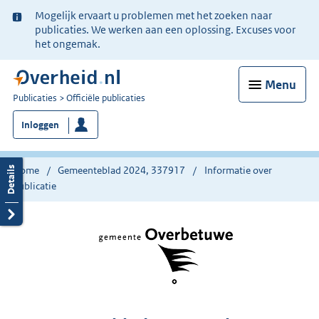
Ter
Mogelijk ervaart u problemen met het zoeken naar
informatie:
publicaties. We werken aan een oplossing. Excuses voor
het ongemak.
Menu
U
Publicaties
Officiële publicaties
bent
Inloggen
nu
hier:
Home
Gemeenteblad 2024, 337917
Informatie over
publicatie