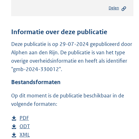
e
Delen
s
t
a
n
Informatie over deze publicatie
d
s
Deze publicatie is op 29-07-2024 gepubliceerd door
g
Alphen aan den Rijn. De publicatie is van het type
r
overige overheidsinformatie en heeft als identifier
o
"gmb-2024-330012".
o
t
Bestandsformaten
t
e
Op dit moment is de publicatie beschikbaar in de
:
2
volgende formaten:
,
3
D
PDF
b
M
o
D
ODT
e
b
b
w
o
D
XML
s
e
b