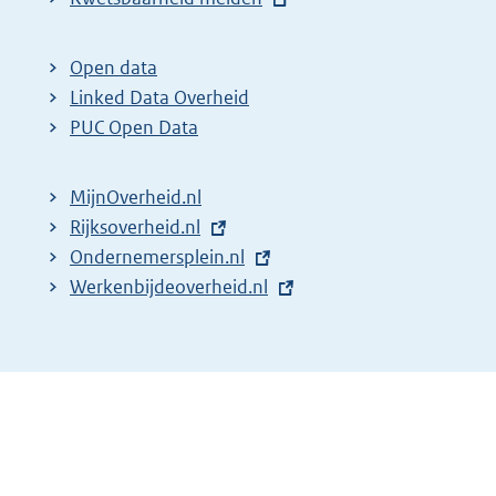
x
t
Open data
e
Linked Data Overheid
r
PUC Open Data
n
e
MijnOverheid.nl
l
E
Rijksoverheid.nl
i
x
E
Ondernemersplein.nl
n
t
x
E
Werkenbijdeoverheid.nl
k
e
t
x
:
r
e
t
n
r
e
e
n
r
l
e
n
i
l
e
n
i
l