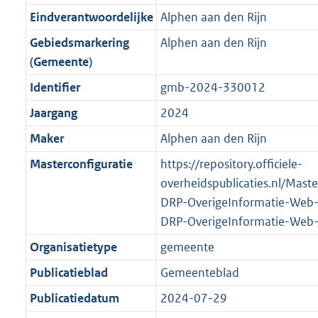
r
g
f
n
i
e
b
M
K
0
Eindverantwoordelijke
Alphen aan den Rijn
o
r
o
f
n
i
b
b
5
Gebiedsmarkering
Alphen aan den Rijn
o
o
r
o
f
n
K
(Gemeente)
t
o
m
r
o
f
b
t
t
Identifier
gmb-2024-330012
a
m
r
o
e
t
a
a
m
r
Jaargang
2024
:
e
t
a
a
m
Maker
Alphen aan den Rijn
2
:
t
a
a
K
2
Masterconfiguratie
https://repository.officiele-
t
a
b
K
overheidspublicaties.nl/Mast
t
b
DRP-OverigeInformatie-Web
DRP-OverigeInformatie-Web
Organisatietype
gemeente
Publicatieblad
Gemeenteblad
Publicatiedatum
2024-07-29