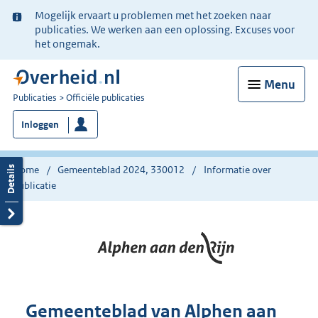
Ter
Mogelijk ervaart u problemen met het zoeken naar
informatie:
publicaties. We werken aan een oplossing. Excuses voor
het ongemak.
Menu
U
Publicaties
Officiële publicaties
bent
Inloggen
nu
hier:
Home
Gemeenteblad 2024, 330012
Informatie over
publicatie
Gemeenteblad van Alphen aan