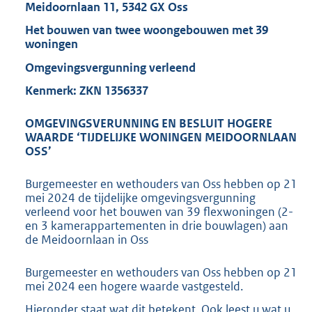
6
Meidoornlaan 11, 5342 GX Oss
K
Het bouwen van twee woongebouwen met 39
b
woningen
Omgevingsvergunning verleend
Kenmerk: ZKN 1356337
OMGEVINGSVERUNNING EN BESLUIT HOGERE
WAARDE ‘TIJDELIJKE WONINGEN MEIDOORNLAAN
OSS’
Burgemeester en wethouders van Oss hebben op 21
mei 2024 de tijdelijke omgevingsvergunning
verleend voor het bouwen van 39 flexwoningen (2-
en 3 kamerappartementen in drie bouwlagen) aan
de Meidoornlaan in Oss
Burgemeester en wethouders van Oss hebben op 21
mei 2024 een hogere waarde vastgesteld.
Hieronder staat wat dit betekent. Ook leest u wat u