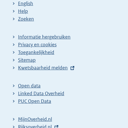
English
Help
Zoeken
Informatie hergebruiken
Privacy en cookies
Toegankelijkheid
Sitemap
E
Kwetsbaarheid melden
x
t
Open data
e
Linked Data Overheid
r
PUC Open Data
n
e
MijnOverheid.nl
l
E
Rijksoverheid.nl