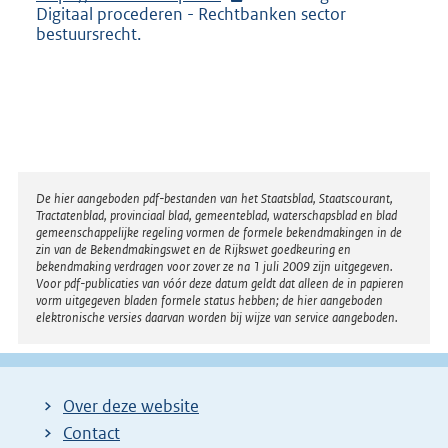
:
Digitaal procederen - Rechtbanken sector
t
bestuursrecht.
e
r
n
e
l
i
n
k
:
Disclaimer
De hier aangeboden pdf-bestanden van het Staatsblad, Staatscourant,
Tractatenblad, provinciaal blad, gemeenteblad, waterschapsblad en blad
gemeenschappelijke regeling vormen de formele bekendmakingen in de
zin van de Bekendmakingswet en de Rijkswet goedkeuring en
bekendmaking verdragen voor zover ze na 1 juli 2009 zijn uitgegeven.
Voor pdf-publicaties van vóór deze datum geldt dat alleen de in papieren
vorm uitgegeven bladen formele status hebben; de hier aangeboden
elektronische versies daarvan worden bij wijze van service aangeboden.
Over deze website
Contact