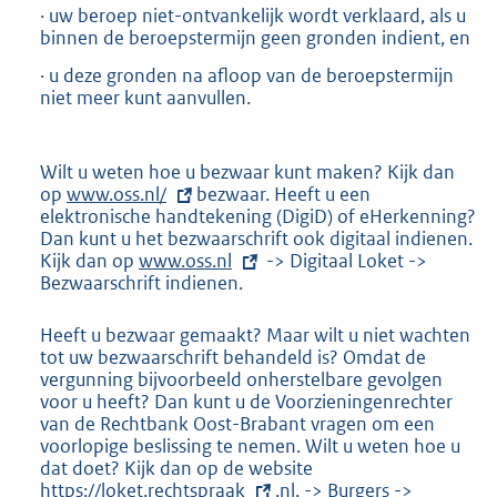
· uw beroep niet-ontvankelijk wordt verklaard, als u
binnen de beroepstermijn geen gronden indient, en
· u deze gronden na afloop van de beroepstermijn
niet meer kunt aanvullen.
Wilt u weten hoe u bezwaar kunt maken? Kijk dan
op
E
www.oss.nl/
bezwaar. Heeft u een
elektronische handtekening (DigiD) of eHerkenning?
x
Dan kunt u het bezwaarschrift ook digitaal indienen.
t
Kijk dan op
e
E
www.oss.nl
-> Digitaal Loket ->
Bezwaarschrift indienen.
r
x
n
t
e
e
Heeft u bezwaar gemaakt? Maar wilt u niet wachten
l
r
tot uw bezwaarschrift behandeld is? Omdat de
i
n
vergunning bijvoorbeeld onherstelbare gevolgen
n
e
voor u heeft? Dan kunt u de Voorzieningenrechter
k
l
van de Rechtbank Oost-Brabant vragen om een
:
i
voorlopige beslissing te nemen. Wilt u weten hoe u
n
dat doet? Kijk dan op de website
E
k
https://loket.rechtspraak
.nl. -> Burgers ->
x