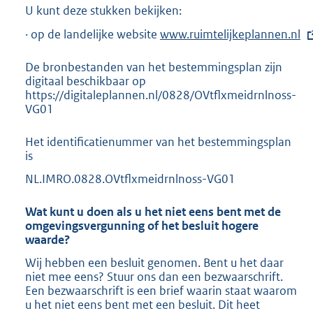
U kunt deze stukken bekijken:
· op de landelijke website
E
www.ruimtelijkeplannen.nl
x
t
De bronbestanden van het bestemmingsplan zijn
e
digitaal beschikbaar op
r
https://digitaleplannen.nl/0828/OVtflxmeidrnlnoss-
n
VG01
e
l
Het identificatienummer van het bestemmingsplan
i
is
n
k
NL.IMRO.0828.OVtflxmeidrnlnoss-VG01
:
Wat kunt u doen als u het niet eens bent met de
omgevingsvergunning of het besluit hogere
waarde?
Wij hebben een besluit genomen. Bent u het daar
niet mee eens? Stuur ons dan een bezwaarschrift.
Een bezwaarschrift is een brief waarin staat waarom
u het niet eens bent met een besluit. Dit heet