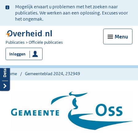
Ter
Mogelijk ervaart u problemen met het zoeken naar
informatie:
publicaties. We werken aan een oplossing. Excuses voor
het ongemak.
Menu
U
Publicaties
Officiële publicaties
bent
Inloggen
nu
hier:
Home
Gemeenteblad 2024, 232949