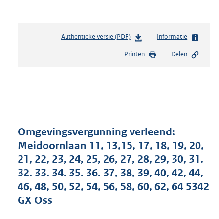
Authentieke versie (PDF)
b
Informatie
e
Printen
Delen
s
t
a
n
d
s
g
r
Omgevingsvergunning verleend:
o
Meidoornlaan 11, 13,15, 17, 18, 19, 20,
o
21, 22, 23, 24, 25, 26, 27, 28, 29, 30, 31.
t
t
32. 33. 34. 35. 36. 37, 38, 39, 40, 42, 44,
e
46, 48, 50, 52, 54, 56, 58, 60, 62, 64 5342
:
GX Oss
2
6