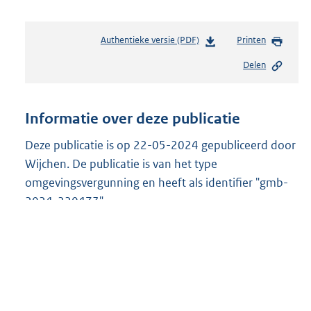
Authentieke versie (PDF)
b
Printen
e
Delen
s
t
a
n
Informatie over deze publicatie
d
s
Deze publicatie is op 22-05-2024 gepubliceerd door
g
Wijchen. De publicatie is van het type
r
omgevingsvergunning en heeft als identifier "gmb-
o
2024-220473".
o
t
Bestandsformaten
t
e
Op dit moment is de publicatie beschikbaar in de
:
8
volgende formaten:
1
6
D
PDF
b