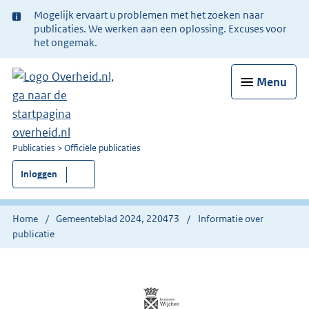
Ter
Mogelijk ervaart u problemen met het zoeken naar
informatie:
publicaties. We werken aan een oplossing. Excuses voor
het ongemak.
Menu
U
Publicaties
Officiële publicaties
bent
Inloggen
nu
hier:
Home
Gemeenteblad 2024, 220473
Informatie over
publicatie