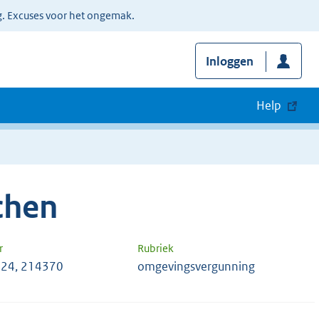
g. Excuses voor het ongemak.
Inloggen
Help
chen
r
Rubriek
24, 214370
omgevingsvergunning