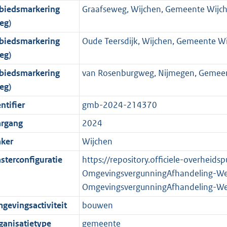
biedsmarkering
Graafseweg, Wijchen, Gemeente Wijc
o
o
o
f
n
i
b
K
eg)
t
o
r
o
f
n
b
t
t
m
r
o
f
biedsmarkering
Oude Teersdijk, Wijchen, Gemeente W
e
t
a
m
r
o
eg)
:
e
a
a
m
r
biedsmarkering
van Rosenburgweg, Nijmegen, Gemee
7
:
t
a
a
m
eg)
K
7
t
a
a
ntifier
gmb-2024-214370
b
K
t
a
b
t
argang
2024
ker
Wijchen
sterconfiguratie
https://repository.officiele-overheids
OmgevingsvergunningAfhandeling-W
OmgevingsvergunningAfhandeling-W
gevingsactiviteit
bouwen
ganisatietype
gemeente