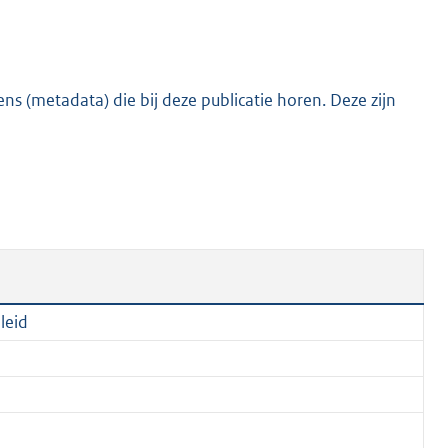
:
8
9
6
s (metadata) die bij deze publicatie horen. Deze zijn
K
b
leid