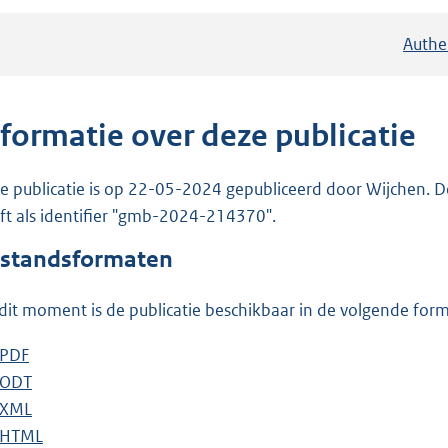
Authe
nformatie over deze publicatie
e publicatie is op 22-05-2024 gepubliceerd door Wijchen. D
ft als identifier "gmb-2024-214370".
standsformaten
dit moment is de publicatie beschikbaar in de volgende for
D
PDF
b
o
D
ODT
e
b
w
o
D
XML
s
e
b
n
w
o
D
HTML
t
s
e
b