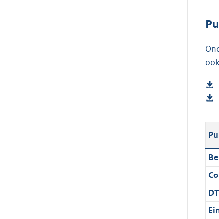
Pu
Ond
ook
Pu
Be
Col
DT
Ei