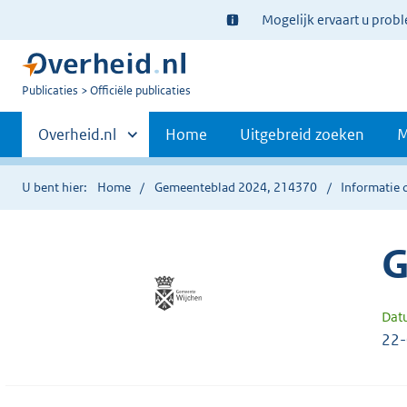
Ter
Mogelijk ervaart u prob
informatie:
U
Publicaties
Officiële publicaties
bent
Primaire
nu
Andere
Overheid.nl
Home
Uitgebreid zoeken
M
hier:
sites
navigatie
binnen
U bent hier:
Home
Gemeenteblad 2024, 214370
Informatie 
G
Dat
22-