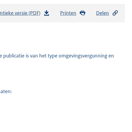
ntieke versie (PDF)
b
Printen
Delen
e
s
t
a
n
e publicatie is van het type omgevingsvergunning en
d
s
g
r
maten:
o
o
t
t
e