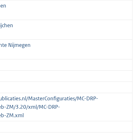
hen
ijchen
nte Nijmegen
publicaties.nl/MasterConfiguraties/MC-DRP-
eb-ZM/3.20/xml/MC-DRP-
eb-ZM.xml