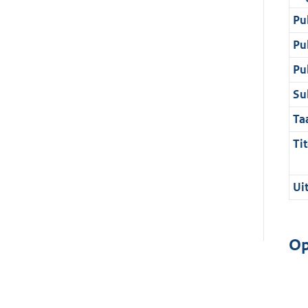
Pu
Pu
Pu
Su
Ta
Tit
Ui
Op