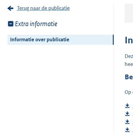
Terug naar de publicatie
Toon
Extra informatie
meer
van:
I
Informatie over publicatie
Dez
hee
Be
Op 