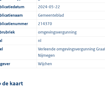
blicatiedatum
2024-05-22
blicatienaam
Gemeenteblad
blicatienummer
214370
brubriek
omgevingsvergunning
al
nl
el
Verleende omgevingsvergunning Graa
Nijmegen
tgever
Wijchen
 de kaart