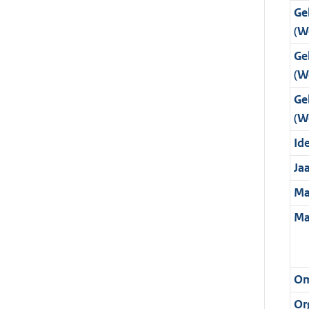
Ge
(W
Ge
(W
Ge
(W
Ide
Ja
Ma
Ma
Om
Or