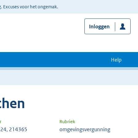
g. Excuses voor het ongemak.
Inloggen
Help
chen
r
Rubriek
24, 214365
omgevingsvergunning