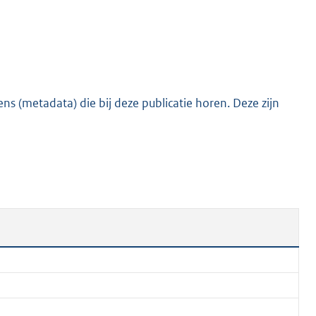
e
:
8
9
6
s (metadata) die bij deze publicatie horen. Deze zijn
K
b