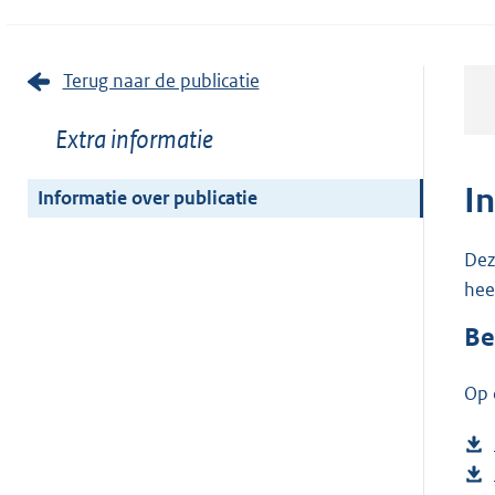
Terug naar de publicatie
Toon
Extra informatie
meer
van:
I
Informatie over publicatie
Dez
hee
Be
Op 