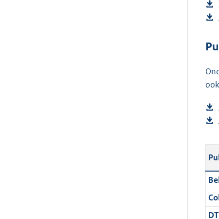
Pu
Ond
ook
Pu
Be
Col
DT