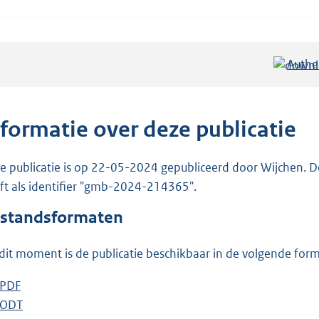
Authe
nformatie over deze publicatie
e publicatie is op 22-05-2024 gepubliceerd door Wijchen. D
ft als identifier "gmb-2024-214365".
standsformaten
dit moment is de publicatie beschikbaar in de volgende for
D
PDF
b
o
D
ODT
e
b