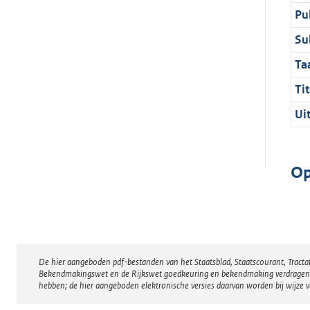
Pu
Su
Ta
Tit
Ui
Op
De hier aangeboden pdf-bestanden van het Staatsblad, Staatscourant, Tract
Disclaimer
Bekendmakingswet en de Rijkswet goedkeuring en bekendmaking verdragen voor
hebben; de hier aangeboden elektronische versies daarvan worden bij wijze 