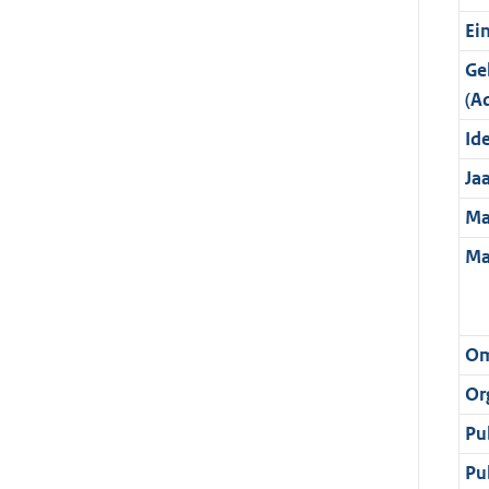
Ei
Ge
(A
Ide
Ja
Ma
Ma
Om
Or
Pu
Pu