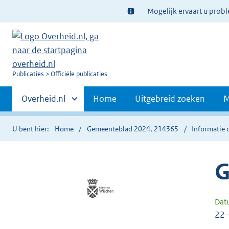
Ter
Mogelijk ervaart u prob
informatie:
U
Publicaties
Officiële publicaties
bent
Primaire
nu
Andere
Overheid.nl
Home
Uitgebreid zoeken
M
hier:
sites
navigatie
binnen
U bent hier:
Home
Gemeenteblad 2024, 214365
Informatie 
G
Dat
22-