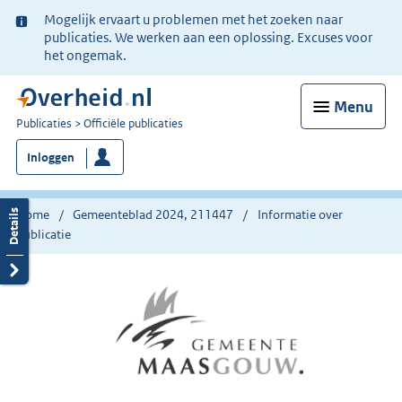
Ter
Mogelijk ervaart u problemen met het zoeken naar
informatie:
publicaties. We werken aan een oplossing. Excuses voor
het ongemak.
Menu
U
Publicaties
Officiële publicaties
bent
Inloggen
nu
hier:
Home
Gemeenteblad 2024, 211447
Informatie over
publicatie