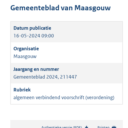
Gemeenteblad van Maasgouw
16-05-2024 09:00
Maasgouw
Gemeenteblad 2024, 211447
algemeen verbindend voorschrift (verordening)
Authentieke versie (PDF)
b
Printen