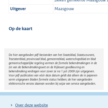
zieken gemeente Maasgouw 
Uitgever
Maasgouw
Op de kaart
Disclaimer
De hier aangeboden pdf-bestanden van het Staatsblad, Staatscourant,
Tractatenblad, provinciaal blad, gemeenteblad, waterschapsblad en blad
gemeenschappelijke regeling vormen de formele bekendmakingen in de
zin van de Bekendmakingswet en de Rijkswet goedkeuring en
bekendmaking verdragen voor zover ze na 1 juli 2009 zijn uitgegeven.
Voor pdf-publicaties van vóór deze datum geldt dat alleen de in papieren
vorm uitgegeven bladen formele status hebben; de hier aangeboden
elektronische versies daarvan worden bij wijze van service aangeboden.
Over deze website