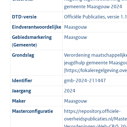
n
i
e
i
K
2
3
3
r
g
gemeente Maasgouw 2024
f
n
i
e
b
K
K
7
o
r
o
f
n
i
b
b
K
DTD-versie
Officiële Publicaties, versie 1.
o
o
r
o
f
n
b
Eindverantwoordelijke
Maasgouw
t
o
m
r
o
f
t
t
Gebiedsmarkering
Maasgouw
a
m
r
o
e
t
(Gemeente)
a
a
m
r
:
e
t
a
a
m
Grondslag
Verordening maatschappelijk
3
:
t
a
a
jeugdhulp gemeente Maasgo
K
2
t
a
[https://lokaleregelgeving.o
b
K
t
Identifier
gmb-2024-211447
b
Jaargang
2024
Maker
Maasgouw
Masterconfiguratie
https://repository.officiele-
overheidspublicaties.nl/Mast
Verordeningen-Web-CB/5.20