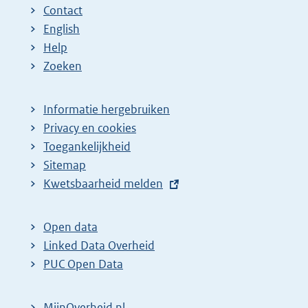
Contact
English
Help
Zoeken
Informatie hergebruiken
Privacy en cookies
Toegankelijkheid
Sitemap
E
Kwetsbaarheid melden
x
t
Open data
e
Linked Data Overheid
r
PUC Open Data
n
e
MijnOverheid.nl