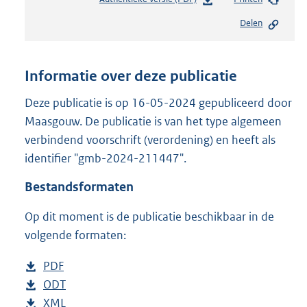
e
Delen
s
t
a
n
Informatie over deze publicatie
d
s
Deze publicatie is op 16-05-2024 gepubliceerd door
g
Maasgouw. De publicatie is van het type algemeen
r
verbindend voorschrift (verordening) en heeft als
o
identifier "gmb-2024-211447".
o
t
Bestandsformaten
t
e
Op dit moment is de publicatie beschikbaar in de
:
5
volgende formaten:
5
7
D
PDF
b
K
o
D
ODT
e
b
b
w
o
D
XML
s
e
b