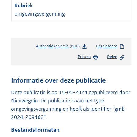
omgevingsvergunning
Authentieke versie (PDF)
b
Gerelateerd
e
Printen
Delen
s
t
a
n
Informatie over deze publicatie
d
s
Deze publicatie is op 14-05-2024 gepubliceerd door
g
Nieuwegein. De publicatie is van het type
r
omgevingsvergunning en heeft als identifier "gmb-
o
2024-209462".
o
t
Bestandsformaten
t
e