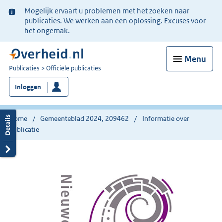
Ter
Mogelijk ervaart u problemen met het zoeken naar
informatie:
publicaties. We werken aan een oplossing. Excuses voor
het ongemak.
Menu
U
Publicaties
Officiële publicaties
bent
Inloggen
nu
hier:
Home
Gemeenteblad 2024, 209462
Informatie over
publicatie