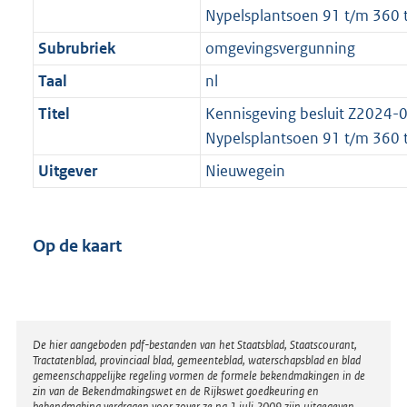
Nypelsplantsoen 91 t/m 360 
Subrubriek
omgevingsvergunning
Taal
nl
Titel
Kennisgeving besluit Z2024
Nypelsplantsoen 91 t/m 360 
Uitgever
Nieuwegein
Op de kaart
Disclaimer
De hier aangeboden pdf-bestanden van het Staatsblad, Staatscourant,
Tractatenblad, provinciaal blad, gemeenteblad, waterschapsblad en blad
gemeenschappelijke regeling vormen de formele bekendmakingen in de
zin van de Bekendmakingswet en de Rijkswet goedkeuring en
bekendmaking verdragen voor zover ze na 1 juli 2009 zijn uitgegeven.