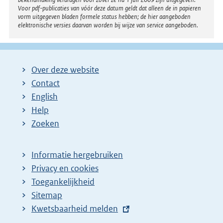
Voor pdf-publicaties van vóór deze datum geldt dat alleen de in papieren
vorm uitgegeven bladen formele status hebben; de hier aangeboden
elektronische versies daarvan worden bij wijze van service aangeboden.
Over deze website
Contact
English
Help
Zoeken
Informatie hergebruiken
Privacy en cookies
Toegankelijkheid
Sitemap
E
Kwetsbaarheid melden
x