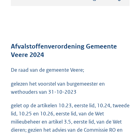
s
t
a
n
d
s
g
r
Afvalstoffenverordening Gemeente
o
Veere 2024
o
t
De raad van de gemeente Veere;
t
e
:
gelezen het voorstel van burgemeester en
5
wethouders van 31-10-2023
5
1
gelet op de artikelen 10.23, eerste lid, 10.24, tweede
K
lid, 10.25 en 10.26, eerste lid, van de Wet
b
milieubeheer en artikel 3.5, eerste lid, van de Wet
dieren; gezien het advies van de Commissie RO en