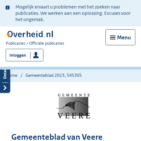
Ter
Mogelijk ervaart u problemen met het zoeken naar
informatie:
publicaties. We werken aan een oplossing. Excuses voor
het ongemak.
Menu
U
Publicaties
Officiële publicaties
bent
Inloggen
nu
hier:
Home
Gemeenteblad 2023, 545305
Gemeenteblad van Veere