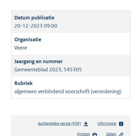
20-12-2023 09:00
Veere
Gemeenteblad 2023, 545305
algemeen verbindend voorschrift (verordening)
Authentieke versie (PDF)
b
Informatie
e
Printen
Delen