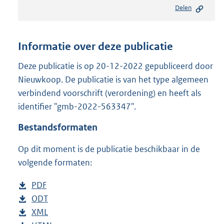
e
Delen
s
t
a
n
Informatie over deze publicatie
d
s
Deze publicatie is op 20-12-2022 gepubliceerd door
g
Nieuwkoop. De publicatie is van het type algemeen
r
verbindend voorschrift (verordening) en heeft als
o
identifier "gmb-2022-563347".
o
t
Bestandsformaten
t
e
Op dit moment is de publicatie beschikbaar in de
:
2
volgende formaten:
,
1
D
PDF
b
M
o
D
ODT
e
b
b
w
o
D
XML
s
e
b