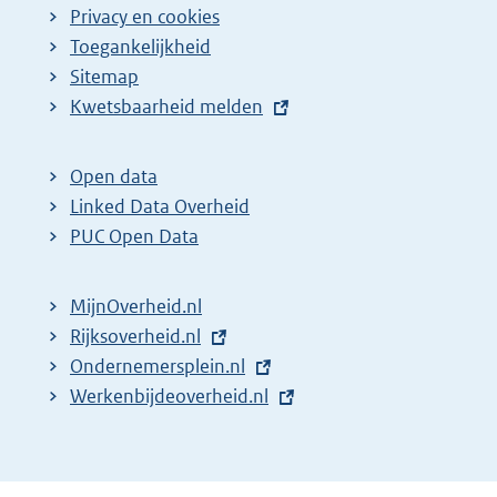
Privacy en cookies
Toegankelijkheid
Sitemap
E
Kwetsbaarheid melden
x
t
Open data
e
Linked Data Overheid
r
PUC Open Data
n
e
MijnOverheid.nl
l
E
Rijksoverheid.nl
i
x
E
Ondernemersplein.nl
n
t
x
E
Werkenbijdeoverheid.nl
k
e
t
x
:
r
e
t
n
r
e