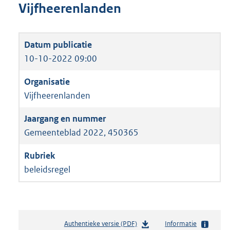
Vijfheerenlanden
10-10-2022 09:00
Vijfheerenlanden
Gemeenteblad 2022, 450365
beleidsregel
Authentieke versie (PDF)
b
Informatie