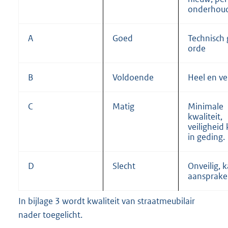
onderhou
A
Goed
Technisch 
orde
B
Voldoende
Heel en vei
C
Matig
Minimale
kwaliteit,
veiligheid
in geding.
D
Slecht
Onveilig, 
aansprakel
In bijlage 3 wordt kwaliteit van straatmeubilair
nader toegelicht.