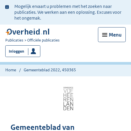
Ter
Mogelijk ervaart u problemen met het zoeken naar
informatie:
publicaties. We werken aan een oplossing. Excuses voor
het ongemak.
Menu
U
Publicaties
Officiële publicaties
bent
Inloggen
nu
hier:
Home
Gemeenteblad 2022, 450365
Gemeenteblad van