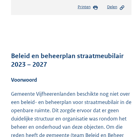
e
Printen
Delen
s
t
a
n
d
s
g
r
Beleid en beheerplan straatmeubilair
o
2023 – 2027
o
t
Voorwoord
t
e
:
Gemeente Vijfheerenlanden beschikte nog niet over
3
een beleid- en beheerplan voor straatmeubilair in de
,
openbare ruimte. Dit zorgde ervoor dat er geen
5
duidelijke structuur en organisatie was rondom het
M
b
beheer en onderhoud van deze objecten. Om die
reden heeft de gemeente (team Beleid en Beheer