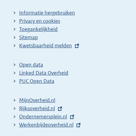
Informatie hergebruiken
Privacy en cookies
Toegankelijkheid
Sitemap
E
Kwetsbaarheid melden
x
t
Open data
e
Linked Data Overheid
r
PUC Open Data
n
e
MijnOverheid.nl
l
E
Rijksoverheid.nl
i
x
E
Ondernemersplein.nl
n
t
x
E
Werkenbijdeoverheid.nl
k
e
t
x
: