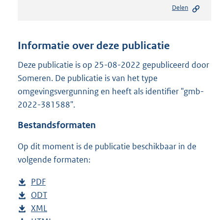
e
Delen
s
t
a
n
Informatie over deze publicatie
d
s
Deze publicatie is op 25-08-2022 gepubliceerd door
g
Someren. De publicatie is van het type
r
omgevingsvergunning en heeft als identifier "gmb-
o
2022-381588".
o
t
Bestandsformaten
t
e
Op dit moment is de publicatie beschikbaar in de
:
2
volgende formaten:
4
8
D
PDF
b
K
o
D
ODT
e
b
b
w
o
D
XML
s
e
b