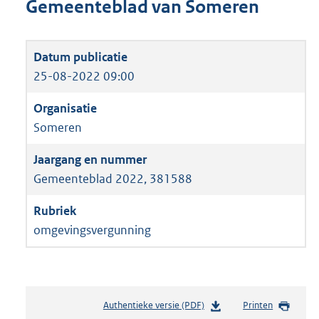
Gemeenteblad van Someren
25-08-2022 09:00
Someren
Gemeenteblad 2022, 381588
omgevingsvergunning
Authentieke versie (PDF)
b
Printen