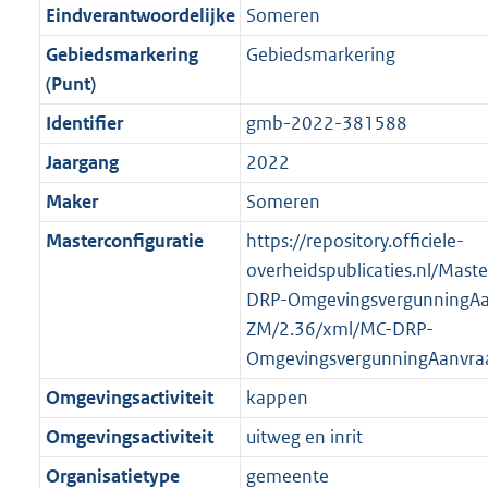
r
g
f
n
i
e
b
b
b
5
Eindverantwoordelijke
Someren
o
r
o
f
n
i
K
Gebiedsmarkering
Gebiedsmarkering
o
o
r
o
f
n
b
(Punt)
t
o
m
r
o
f
t
t
Identifier
gmb-2022-381588
a
m
r
o
e
t
a
a
m
r
Jaargang
2022
:
e
t
a
a
m
Maker
Someren
2
:
t
a
a
K
2
Masterconfiguratie
https://repository.officiele-
t
a
b
K
overheidspublicaties.nl/Mast
t
b
DRP-OmgevingsvergunningAa
ZM/2.36/xml/MC-DRP-
OmgevingsvergunningAanvra
Omgevingsactiviteit
kappen
Omgevingsactiviteit
uitweg en inrit
Organisatietype
gemeente