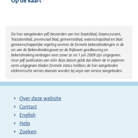
Op de kaart
Disclaimer
De hier aangeboden pdf-bestanden van het Staatsblad, Staatscourant,
Tractatenblad, provinciaal blad, gemeenteblad, waterschapsblad en blad
gemeenschappelijke regeling vormen de formele bekendmakingen in de
zin van de Bekendmakingswet en de Rijkswet goedkeuring en
bekendmaking verdragen voor zover ze na 1 juli 2009 zijn uitgegeven.
Voor pdf-publicaties van vóór deze datum geldt dat alleen de in papieren
vorm uitgegeven bladen formele status hebben; de hier aangeboden
elektronische versies daarvan worden bij wijze van service aangeboden.
Over deze website
Contact
English
Help
Zoeken