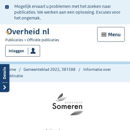
Ter
Mogelijk ervaart u problemen met het zoeken naar
informatie:
publicaties. We werken aan een oplossing. Excuses voor
het ongemak.
Menu
U
Publicaties
Officiële publicaties
bent
Inloggen
nu
hier:
Home
Gemeenteblad 2022, 381588
Informatie over
publicatie