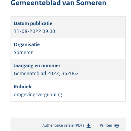
Gemeenteblad van Someren
11-08-2022 09:00
Someren
Gemeenteblad 2022, 362062
omgevingsvergunning
Authentieke versie (PDF)
b
Printen