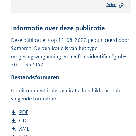
e
Delen
s
t
a
n
Informatie over deze publicatie
d
s
Deze publicatie is op 11-08-2022 gepubliceerd door
g
Someren. De publicatie is van het type
r
omgevingsvergunning en heeft als identifier "gmb-
o
2022-362062".
o
t
Bestandsformaten
t
e
Op dit moment is de publicatie beschikbaar in de
:
2
volgende formaten:
4
8
D
PDF
b
K
o
D
ODT
e
b
b
w
o
D
XML
s
e
b