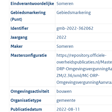
r
g
f
n
i
e
b
b
b
5
Eindverantwoordelijke
Someren
o
r
o
f
n
i
K
Gebiedsmarkering
Gebiedsmarkering
o
o
r
o
f
n
b
(Punt)
t
o
m
r
o
f
t
t
Identifier
gmb-2022-362062
a
m
r
o
e
t
a
a
m
r
Jaargang
2022
:
e
t
a
a
m
Maker
Someren
2
:
t
a
a
K
2
Masterconfiguratie
https://repository.officiele-
t
a
b
K
overheidspublicaties.nl/Mast
t
b
DRP-OmgevingsvergunningAa
ZM/2.36/xml/MC-DRP-
OmgevingsvergunningAanvra
Omgevingsactiviteit
bouwen
Organisatietype
gemeente
Publicatiedatum
2022-08-11