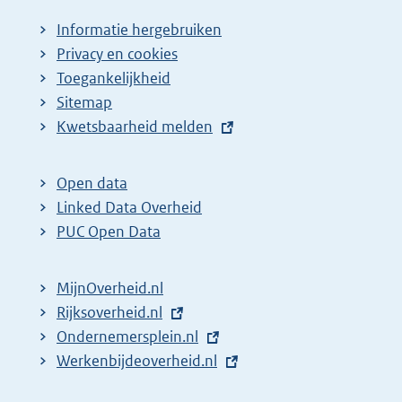
Informatie hergebruiken
Privacy en cookies
Toegankelijkheid
Sitemap
E
Kwetsbaarheid melden
x
t
Open data
e
Linked Data Overheid
r
PUC Open Data
n
e
MijnOverheid.nl
l
E
Rijksoverheid.nl
i
x
E
Ondernemersplein.nl
n
t
x
E
Werkenbijdeoverheid.nl
k
e
t
x
: