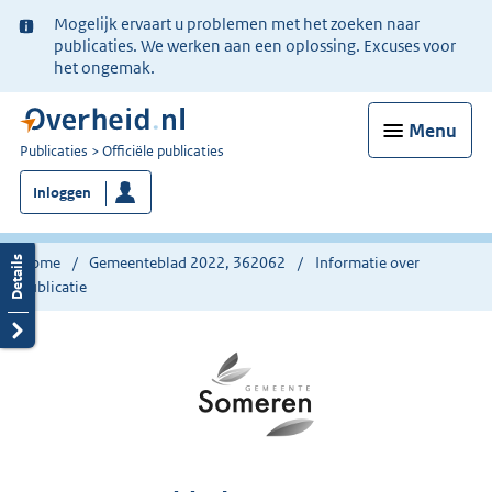
Ter
Mogelijk ervaart u problemen met het zoeken naar
informatie:
publicaties. We werken aan een oplossing. Excuses voor
het ongemak.
Menu
U
Publicaties
Officiële publicaties
bent
Inloggen
nu
hier:
Home
Gemeenteblad 2022, 362062
Informatie over
publicatie