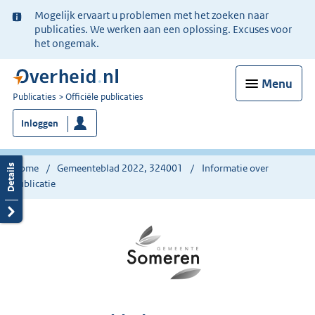
Ter
Mogelijk ervaart u problemen met het zoeken naar
informatie:
publicaties. We werken aan een oplossing. Excuses voor
het ongemak.
Menu
U
Publicaties
Officiële publicaties
bent
Inloggen
nu
hier:
Home
Gemeenteblad 2022, 324001
Informatie over
publicatie