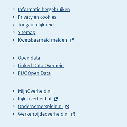
Informatie hergebruiken
Privacy en cookies
Toegankelijkheid
Sitemap
E
Kwetsbaarheid melden
x
t
Open data
e
Linked Data Overheid
r
PUC Open Data
n
e
MijnOverheid.nl
l
E
Rijksoverheid.nl
i
x
E
Ondernemersplein.nl
n
t
x
E
Werkenbijdeoverheid.nl
k
e
t
x
: