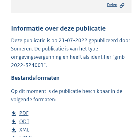
e
Delen
s
t
a
n
Informatie over deze publicatie
d
s
Deze publicatie is op 21-07-2022 gepubliceerd door
g
Someren. De publicatie is van het type
r
omgevingsvergunning en heeft als identifier "gmb-
o
2022-324001".
o
t
Bestandsformaten
t
e
Op dit moment is de publicatie beschikbaar in de
:
2
volgende formaten:
4
8
D
PDF
b
K
o
D
ODT
e
b
b
w
o
D
XML
s
e
b