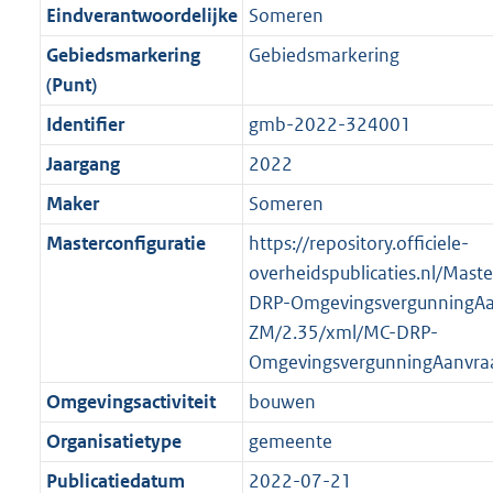
r
g
f
n
i
e
b
b
b
5
Eindverantwoordelijke
Someren
o
r
o
f
n
i
K
Gebiedsmarkering
Gebiedsmarkering
o
o
r
o
f
n
b
(Punt)
t
o
m
r
o
f
t
t
Identifier
gmb-2022-324001
a
m
r
o
e
t
a
a
m
r
Jaargang
2022
:
e
t
a
a
m
Maker
Someren
2
:
t
a
a
K
2
Masterconfiguratie
https://repository.officiele-
t
a
b
K
overheidspublicaties.nl/Mast
t
b
DRP-OmgevingsvergunningAa
ZM/2.35/xml/MC-DRP-
OmgevingsvergunningAanvra
Omgevingsactiviteit
bouwen
Organisatietype
gemeente
Publicatiedatum
2022-07-21