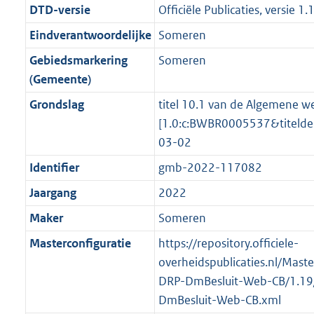
r
g
f
n
i
e
b
b
K
1
DTD-versie
Officiële Publicaties, versie 1.
o
r
o
f
n
i
b
2
Eindverantwoordelijke
Someren
o
o
r
o
f
n
K
t
o
Gebiedsmarkering
Someren
m
r
o
f
b
t
t
(Gemeente)
a
m
r
o
e
t
a
a
m
r
Grondslag
titel 10.1 van de Algemene we
:
e
t
a
a
m
[1.0:c:BWBR0005537&titeld
2
:
t
a
a
03-02
K
2
t
a
Identifier
gmb-2022-117082
b
K
t
b
Jaargang
2022
Maker
Someren
Masterconfiguratie
https://repository.officiele-
overheidspublicaties.nl/Mast
DRP-DmBesluit-Web-CB/1.19
DmBesluit-Web-CB.xml