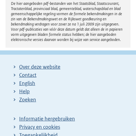
Disclaimer
De hier aangeboden pdf-bestanden van het Staatsblad, Staatscourant,
Tractatenblad, provinciaal blad, gemeenteblad, waterschapsblad en blad
gemeenschappelijke regeling vormen de formele bekendmakingen in de
zin van de Bekendmakingswet en de Rijkswet goedkeuring en
bekendmaking verdragen voor zover ze na 1 juli 2009 zijn uitgegeven.
Voor pdf-publicaties van vóór deze datum geldt dat alleen de in papieren
vorm uitgegeven bladen formele status hebben; de hier aangeboden
elektronische versies daarvan worden bij wijze van service aangeboden.
Over deze website
Contact
English
Help
Zoeken
Informatie hergebruiken
Privacy en cookies
Toegankelijkheid