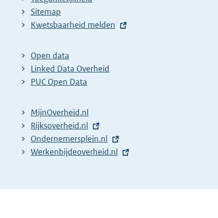
Sitemap
E
Kwetsbaarheid melden
x
t
Open data
e
Linked Data Overheid
r
PUC Open Data
n
e
MijnOverheid.nl
l
E
Rijksoverheid.nl
i
x
E
Ondernemersplein.nl
n
t
x
E
Werkenbijdeoverheid.nl
k
e
t
x
:
r
e
t
n
r
e
e
n
r
l
e
n