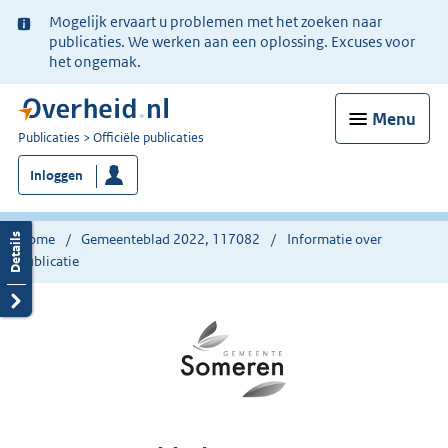
Ter
Mogelijk ervaart u problemen met het zoeken naar
informatie:
publicaties. We werken aan een oplossing. Excuses voor
het ongemak.
Menu
U
Publicaties
Officiële publicaties
bent
Inloggen
nu
hier:
Home
Gemeenteblad 2022, 117082
Informatie over
publicatie