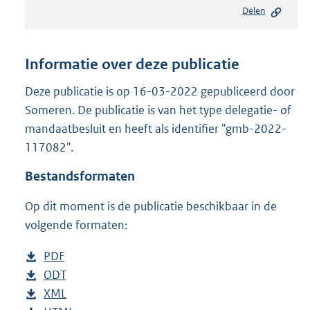
e
Delen
s
t
a
n
Informatie over deze publicatie
d
s
Deze publicatie is op 16-03-2022 gepubliceerd door
g
Someren. De publicatie is van het type delegatie- of
r
mandaatbesluit en heeft als identifier "gmb-2022-
o
117082".
o
t
Bestandsformaten
t
e
Op dit moment is de publicatie beschikbaar in de
:
6
volgende formaten:
7
4
D
PDF
b
K
o
D
ODT
e
b
b
w
o
D
XML
s
e
b