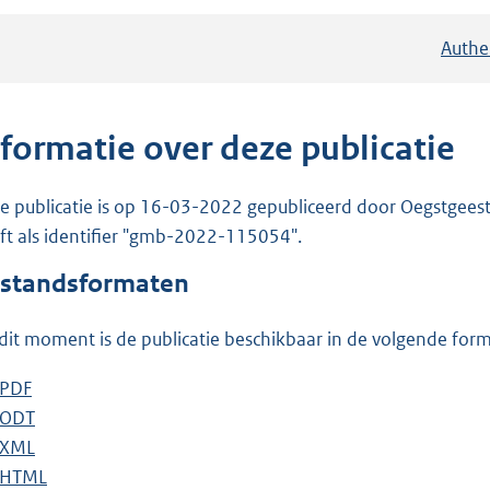
Authe
nformatie over deze publicatie
e publicatie is op 16-03-2022 gepubliceerd door Oegstgeest
ft als identifier "gmb-2022-115054".
standsformaten
dit moment is de publicatie beschikbaar in de volgende for
D
PDF
b
o
D
ODT
e
b
w
o
D
XML
s
e
b
n
w
o
D
HTML
t
s
e
b