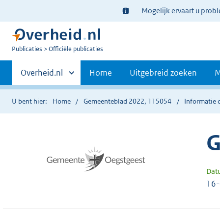
Ter
Mogelijk ervaart u prob
informatie:
U
Publicaties
Officiële publicaties
bent
Primaire
nu
Andere
Overheid.nl
Home
Uitgebreid zoeken
M
hier:
sites
navigatie
binnen
U bent hier:
Home
Gemeenteblad 2022, 115054
Informatie 
G
Dat
16-