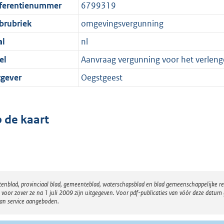
ferentienummer
6799319
brubriek
omgevingsvergunning
al
nl
el
Aanvraag vergunning voor het verlenge
tgever
Oegstgeest
 de kaart
atenblad, provinciaal blad, gemeenteblad, waterschapsblad en blad gemeenschappelijke 
 zover ze na 1 juli 2009 zijn uitgegeven. Voor pdf-publicaties van vóór deze datum g
van service aangeboden.