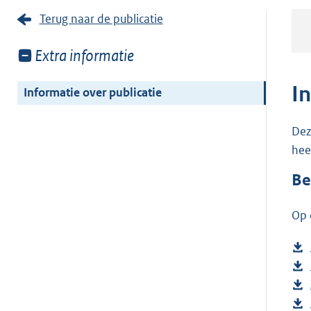
Terug naar de publicatie
Toon
Extra informatie
meer
van:
I
Informatie over publicatie
Dez
hee
Be
Op 