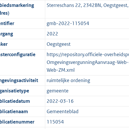
biedsmarkering
Sterreschans 22, 2342BN, Oegstgeest
o
o
o
f
n
i
b
K
dres)
t
o
r
o
f
n
b
t
t
m
r
o
f
ntifier
gmb-2022-115054
e
t
a
m
r
o
argang
2022
:
e
a
a
m
r
ker
Oegstgeest
2
:
t
a
a
m
K
2
t
a
a
sterconfiguratie
https://repository.officiele-overheids
b
K
t
a
OmgevingsvergunningAanvraag-Web-
b
t
Web-ZM.xml
gevingsactiviteit
ruimtelijke ordening
ganisatietype
gemeente
blicatiedatum
2022-03-16
blicatienaam
Gemeenteblad
blicatienummer
115054