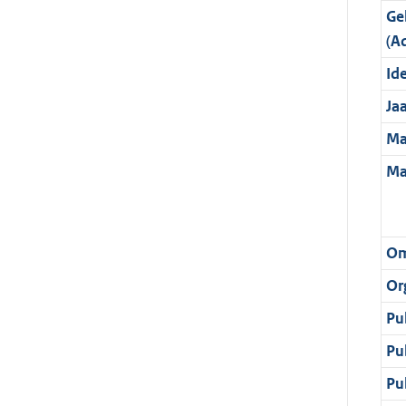
Ge
(A
Ide
Ja
Ma
Ma
Om
Or
Pu
Pu
Pu