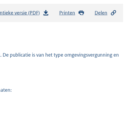
ntieke versie (PDF)
b
Printen
Delen
e
s
t
a
n
. De publicatie is van het type omgevingsvergunning en
d
s
g
r
maten:
o
o
t
t
e