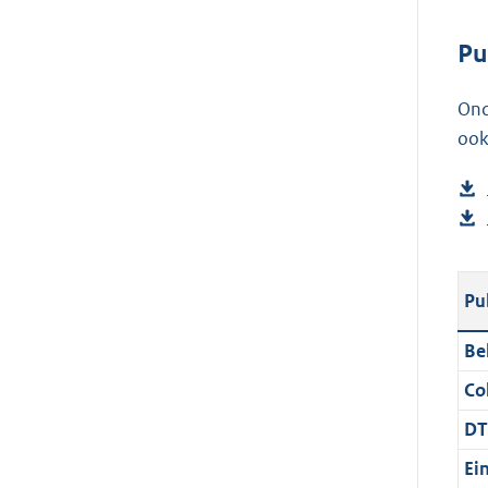
Pu
Ond
ook
Pu
Be
Col
DT
Ei