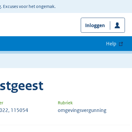
g. Excuses voor het ongemak.
Inloggen
Help
stgeest
er
Rubriek
022, 115054
omgevingsvergunning