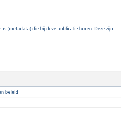
:
3
2
6
s (metadata) die bij deze publicatie horen. Deze zijn
K
b
en beleid