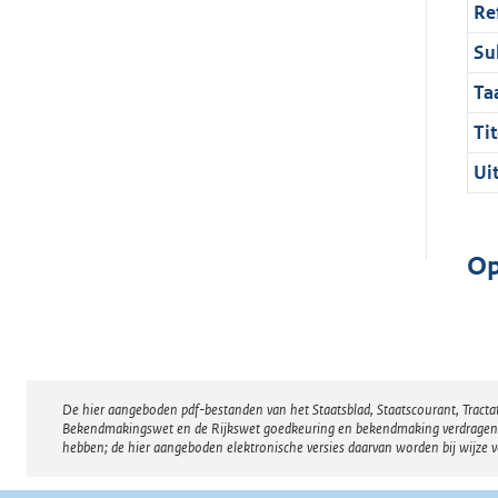
Re
Su
Ta
Tit
Ui
Op
De hier aangeboden pdf-bestanden van het Staatsblad, Staatscourant, Tract
Disclaimer
Bekendmakingswet en de Rijkswet goedkeuring en bekendmaking verdragen voor
hebben; de hier aangeboden elektronische versies daarvan worden bij wijze 