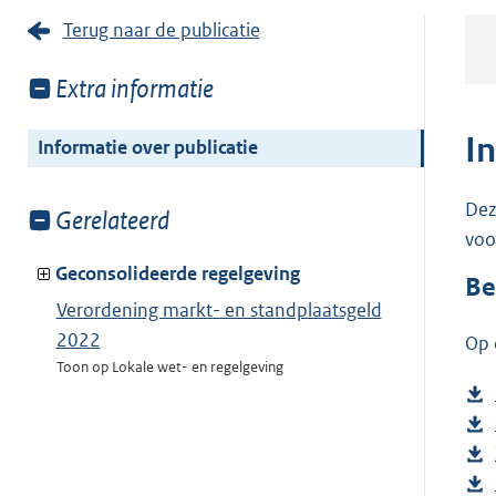
Terug naar de publicatie
Toon
Extra informatie
meer
van:
I
Informatie over publicatie
Dez
Toon
Gerelateerd
voo
meer
van:
Geconsolideerde regelgeving
Be
Verordening markt- en standplaatsgeld
2022
Op 
Toon op Lokale wet- en regelgeving