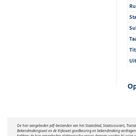
Ru
St
Su
Ta
Tit
Ui
Op
De hier aangeboden pdf-bestanden van het Staatsblad, Staatscourant, Tract
Disclaimer
Bekendmakingswet en de Rijkswet goedkeuring en bekendmaking verdragen voor
hebben; de hier aangeboden elektronische versies daarvan worden bij wijze 