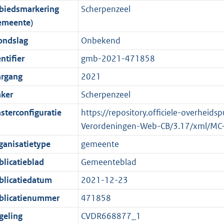
biedsmarkering
Scherpenzeel
o
o
o
f
n
i
K
emeente)
t
o
r
o
f
n
b
t
t
m
r
o
f
ondslag
Onbekend
e
t
a
m
r
o
ntifier
gmb-2021-471858
:
e
a
a
m
r
argang
2021
2
:
t
a
a
m
K
2
t
a
a
ker
Scherpenzeel
b
K
t
a
sterconfiguratie
https://repository.officiele-overheids
b
t
Verordeningen-Web-CB/3.17/xml/MC
ganisatietype
gemeente
blicatieblad
Gemeenteblad
blicatiedatum
2021-12-23
blicatienummer
471858
geling
CVDR668877_1