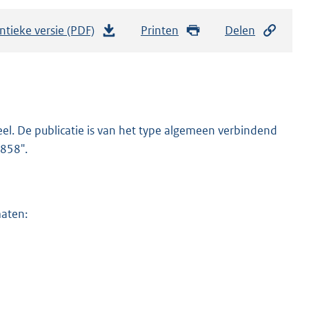
ntieke versie (PDF)
b
Printen
Delen
e
s
t
a
n
el. De publicatie is van het type algemeen verbindend
d
1858".
s
g
r
maten:
o
o
t
t
e