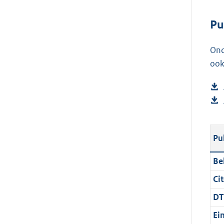
Pu
Ond
ook
Pu
Be
Cit
DT
Ei