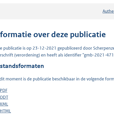
Authe
nformatie over deze publicatie
e publicatie is op 23-12-2021 gepubliceerd door Scherpenze
rschrift (verordening) en heeft als identifier "gmb-2021-47
standsformaten
dit moment is de publicatie beschikbaar in de volgende for
D
PDF
b
o
D
ODT
e
b
w
o
D
XML
s
e
b
n
w
o
D
HTML
t
s
e
b