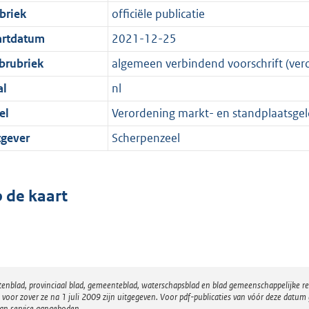
briek
officiële publicatie
artdatum
2021-12-25
brubriek
algemeen verbindend voorschrift (ver
al
nl
el
Verordening markt- en standplaatsge
tgever
Scherpenzeel
 de kaart
atenblad, provinciaal blad, gemeenteblad, waterschapsblad en blad gemeenschappelijke 
 zover ze na 1 juli 2009 zijn uitgegeven. Voor pdf-publicaties van vóór deze datum g
van service aangeboden.