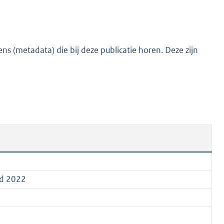
:
2
6
2
s (metadata) die bij deze publicatie horen. Deze zijn
K
b
ld 2022