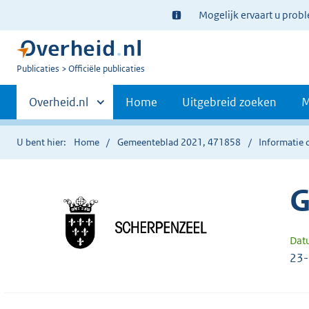
Ter
Mogelijk ervaart u prob
informatie:
U
Publicaties
Officiële publicaties
bent
Primaire
nu
Andere
Overheid.nl
Home
Uitgebreid zoeken
M
hier:
sites
navigatie
binnen
U bent hier:
Home
Gemeenteblad 2021, 471858
Informatie 
G
Dat
23-