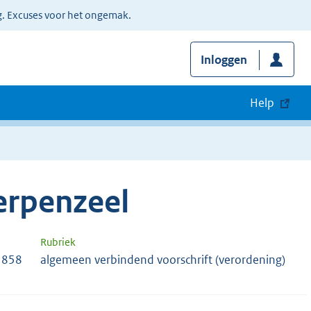
g. Excuses voor het ongemak.
Inloggen
Help
erpenzeel
Rubriek
1858
algemeen verbindend voorschrift (verordening)