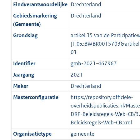
r
g
f
n
i
e
b
b
b
7
Eindverantwoordelijke
Drechterland
o
r
o
f
n
i
K
Gebiedsmarkering
Drechterland
o
o
r
o
f
n
b
(Gemeente)
t
o
m
r
o
f
t
t
Grondslag
artikel 35 van de Participatiew
a
m
r
o
e
t
[1.0:c:BWBR0015703&artike
a
a
m
r
:
e
01
t
a
a
m
2
:
t
a
a
Identifier
gmb-2021-467967
K
2
t
a
Jaargang
2021
b
K
t
b
Maker
Drechterland
Masterconfiguratie
https://repository.officiele-
overheidspublicaties.nl/Mast
DRP-Beleidsregels-Web-CB/3
Beleidsregels-Web-CB.xml
Organisatietype
gemeente