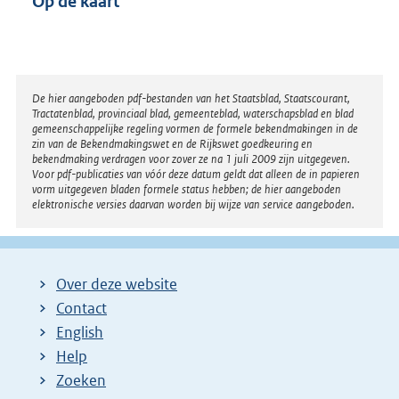
Op de kaart
Disclaimer
De hier aangeboden pdf-bestanden van het Staatsblad, Staatscourant,
Tractatenblad, provinciaal blad, gemeenteblad, waterschapsblad en blad
gemeenschappelijke regeling vormen de formele bekendmakingen in de
zin van de Bekendmakingswet en de Rijkswet goedkeuring en
bekendmaking verdragen voor zover ze na 1 juli 2009 zijn uitgegeven.
Voor pdf-publicaties van vóór deze datum geldt dat alleen de in papieren
vorm uitgegeven bladen formele status hebben; de hier aangeboden
elektronische versies daarvan worden bij wijze van service aangeboden.
Over deze website
Contact
English
Help
Zoeken