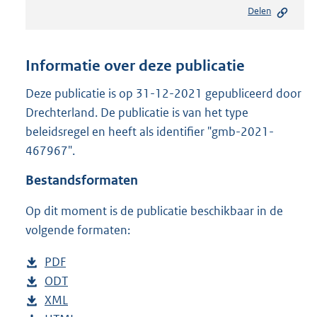
e
Delen
s
t
a
n
Informatie over deze publicatie
d
s
Deze publicatie is op 31-12-2021 gepubliceerd door
g
Drechterland. De publicatie is van het type
r
beleidsregel en heeft als identifier "gmb-2021-
o
467967".
o
t
Bestandsformaten
t
e
Op dit moment is de publicatie beschikbaar in de
:
2
volgende formaten:
8
9
D
PDF
b
K
o
D
ODT
e
b
b
w
o
D
XML
s
e
b