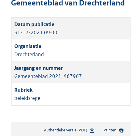
Gemeenteblad van Drechterland
31-12-2021 09:00
Drechterland
Gemeenteblad 2021, 467967
beleidsregel
Authentieke versie (PDF)
b
Printen