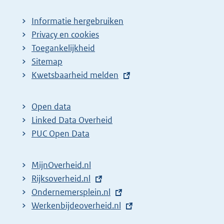
Informatie hergebruiken
Privacy en cookies
Toegankelijkheid
Sitemap
E
Kwetsbaarheid melden
x
t
Open data
e
Linked Data Overheid
r
PUC Open Data
n
e
MijnOverheid.nl
l
E
Rijksoverheid.nl
i
x
E
Ondernemersplein.nl
n
t
x
E
Werkenbijdeoverheid.nl
k
e
t
x
: