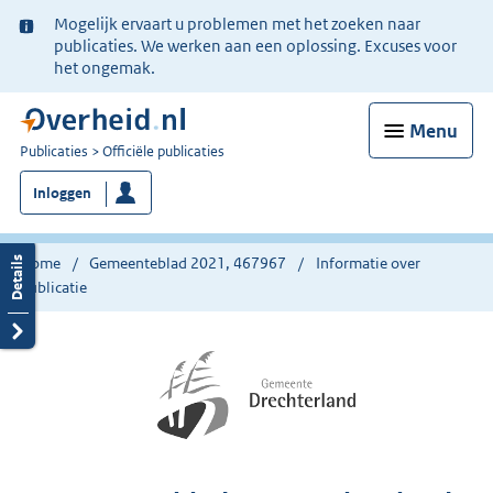
Ter
Mogelijk ervaart u problemen met het zoeken naar
informatie:
publicaties. We werken aan een oplossing. Excuses voor
het ongemak.
Menu
U
Publicaties
Officiële publicaties
bent
Inloggen
nu
hier:
Home
Gemeenteblad 2021, 467967
Informatie over
publicatie