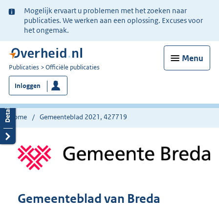
Ter
Mogelijk ervaart u problemen met het zoeken naar
informatie:
publicaties. We werken aan een oplossing. Excuses voor
het ongemak.
Menu
U
Publicaties
Officiële publicaties
bent
Inloggen
nu
hier:
Home
Gemeenteblad 2021, 427719
Gemeenteblad van Breda