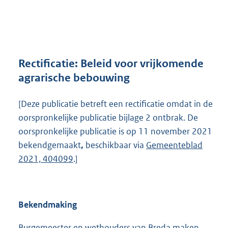
a
n
d
s
g
r
Rectificatie: Beleid voor vrijkomende
o
agrarische bebouwing
o
t
[Deze publicatie betreft een rectificatie omdat in de
t
e
oorspronkelijke publicatie bijlage 2 ontbrak. De
:
oorspronkelijke publicatie is op 11 november 2021
1
bekendgemaakt
,
beschikbaar via
Gemeenteblad
2
M
2021, 404099
.]
b
Bekendmaking
Burgemeester en wethouders van Breda maken