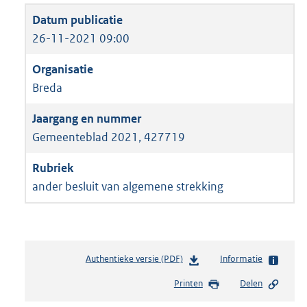
26-11-2021 09:00
Breda
Gemeenteblad 2021, 427719
ander besluit van algemene strekking
Authentieke versie (PDF)
b
Informatie
e
Printen
Delen
s
t