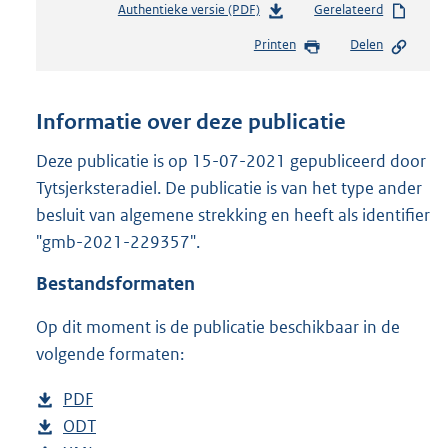
Authentieke versie (PDF)
b
Gerelateerd
e
Printen
Delen
s
t
a
n
Informatie over deze publicatie
d
s
Deze publicatie is op 15-07-2021 gepubliceerd door
g
Tytsjerksteradiel. De publicatie is van het type ander
r
besluit van algemene strekking en heeft als identifier
o
"gmb-2021-229357".
o
t
Bestandsformaten
t
e
Op dit moment is de publicatie beschikbaar in de
:
1
volgende formaten:
,
7
D
PDF
b
M
o
D
ODT
e
b
b