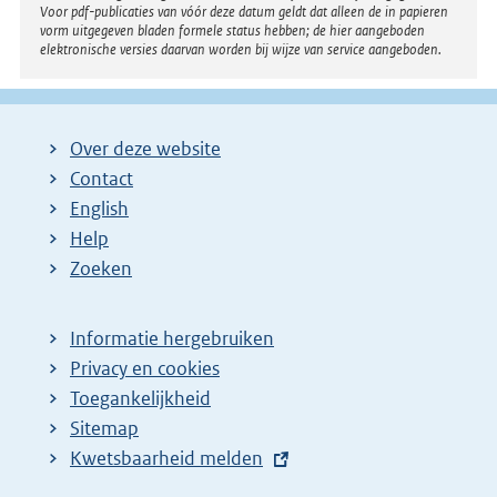
Voor pdf-publicaties van vóór deze datum geldt dat alleen de in papieren
vorm uitgegeven bladen formele status hebben; de hier aangeboden
elektronische versies daarvan worden bij wijze van service aangeboden.
Over deze website
Contact
English
Help
Zoeken
Informatie hergebruiken
Privacy en cookies
Toegankelijkheid
Sitemap
E
Kwetsbaarheid melden
x