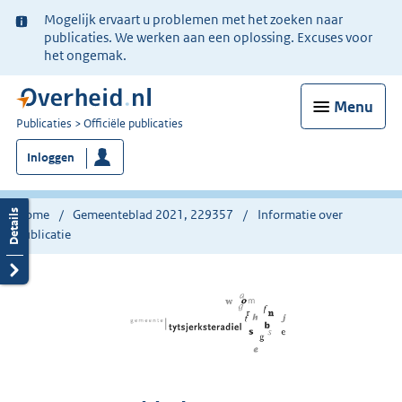
Ter
Mogelijk ervaart u problemen met het zoeken naar
informatie:
publicaties. We werken aan een oplossing. Excuses voor
het ongemak.
Menu
U
Publicaties
Officiële publicaties
bent
Inloggen
nu
hier:
Home
Gemeenteblad 2021, 229357
Informatie over
publicatie