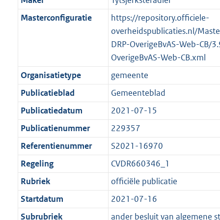
Maker
Tytsjerksteradiel
Masterconfiguratie
https://repository.officiele-
overheidspublicaties.nl/Mast
DRP-OverigeBvAS-Web-CB/3.
OverigeBvAS-Web-CB.xml
Organisatietype
gemeente
Publicatieblad
Gemeenteblad
Publicatiedatum
2021-07-15
Publicatienummer
229357
Referentienummer
S2021-16970
Regeling
CVDR660346_1
Rubriek
officiële publicatie
Startdatum
2021-07-16
Subrubriek
ander besluit van algemene s