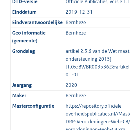
r
g
DTD-versie
Officiële Publicaties, versie 1.
f
n
i
e
b
b
K
8
o
r
o
f
n
i
b
K
Einddatum
2019-12-31
o
o
r
o
f
n
b
Eindverantwoordelijke
Bernheze
t
o
m
r
o
f
t
t
Geo informatie
Bernheze
a
m
r
o
e
t
(gemeente)
a
a
m
r
:
e
t
a
a
m
Grondslag
artikel 2.3.6 van de Wet maat
2
:
t
a
a
ondersteuning 2015]|
K
2
t
a
[1.0:c:BWBR0035362&artike
b
K
t
01-01
b
Jaargang
2020
Maker
Bernheze
Masterconfiguratie
https://repository.officiele-
overheidspublicaties.nl//Mast
DRP-Verordeningen-Web-CB/
Verordeningen-Web-CB.xml