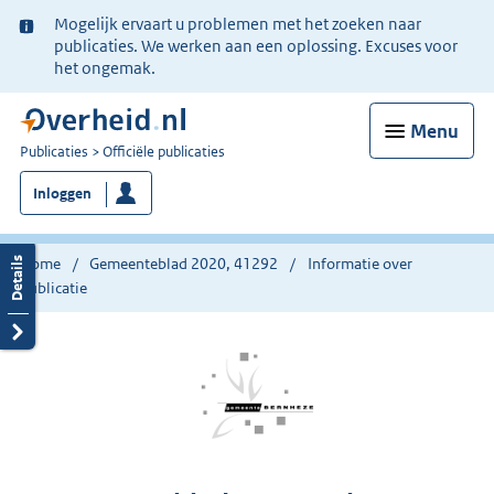
Ter
Mogelijk ervaart u problemen met het zoeken naar
informatie:
publicaties. We werken aan een oplossing. Excuses voor
het ongemak.
Menu
U
Publicaties
Officiële publicaties
bent
Inloggen
nu
hier:
Home
Gemeenteblad 2020, 41292
Informatie over
publicatie