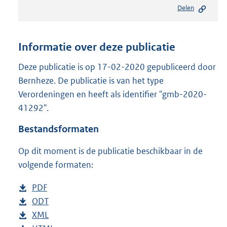
e
Delen
s
t
a
n
Informatie over deze publicatie
d
s
Deze publicatie is op 17-02-2020 gepubliceerd door
g
Bernheze. De publicatie is van het type
r
Verordeningen en heeft als identifier "gmb-2020-
o
41292".
o
t
Bestandsformaten
t
e
Op dit moment is de publicatie beschikbaar in de
:
5
volgende formaten:
5
2
D
PDF
b
K
o
D
ODT
e
b
b
w
o
D
XML
s
e
b