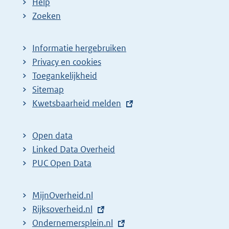
Help
Zoeken
Informatie hergebruiken
Privacy en cookies
Toegankelijkheid
Sitemap
E
Kwetsbaarheid melden
x
t
Open data
e
Linked Data Overheid
r
PUC Open Data
n
e
MijnOverheid.nl
l
E
Rijksoverheid.nl
i
x
E
Ondernemersplein.nl
n