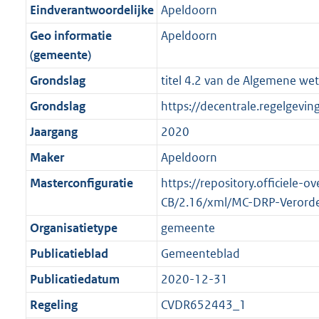
r
g
f
n
i
e
b
b
K
0
Eindverantwoordelijke
Apeldoorn
o
r
o
f
n
i
b
K
Geo informatie
Apeldoorn
o
o
r
o
f
n
b
(gemeente)
t
o
m
r
o
f
t
t
Grondslag
titel 4.2 van de Algemene w
a
m
r
o
e
t
a
a
m
r
Grondslag
https://decentrale.regelgev
:
e
t
a
a
m
Jaargang
2020
2
:
t
a
a
K
2
Maker
Apeldoorn
t
a
b
K
t
Masterconfiguratie
https://repository.officiele
b
CB/2.16/xml/MC-DRP-Verord
Organisatietype
gemeente
Publicatieblad
Gemeenteblad
Publicatiedatum
2020-12-31
Regeling
CVDR652443_1