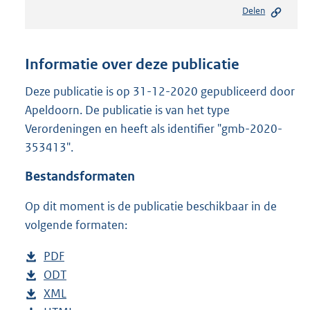
e
Delen
s
t
a
n
Informatie over deze publicatie
d
s
Deze publicatie is op 31-12-2020 gepubliceerd door
g
Apeldoorn. De publicatie is van het type
r
Verordeningen en heeft als identifier "gmb-2020-
o
353413".
o
t
Bestandsformaten
t
e
Op dit moment is de publicatie beschikbaar in de
:
3
volgende formaten:
1
7
D
PDF
b
K
o
D
ODT
e
b
b
w
o
D
XML
s
e
b