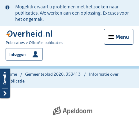
Ter
Mogelijk ervaart u problemen met het zoeken naar
informatie:
publicaties. We werken aan een oplossing. Excuses voor
het ongemak.
Menu
U
Publicaties
Officiële publicaties
bent
Inloggen
nu
hier:
Home
Gemeenteblad 2020, 353413
Informatie over
publicatie