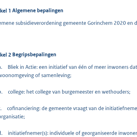
ikel
1
Algemene bepalingen
emene subsidieverordening gemeente Gorinchem 2020 en de
ikel
2
Begripsbepalingen
a.
Bliek in Actie: een initiatief van één of meer inwoners 
woonomgeving of samenleving;
b.
college: het college van burgemeester en wethouders;
.
cofinanciering: de gemeente vraagt van de initiatiefnemer
organisatie;
d.
initiatiefnemer(s): individuele of georganiseerde inwoners