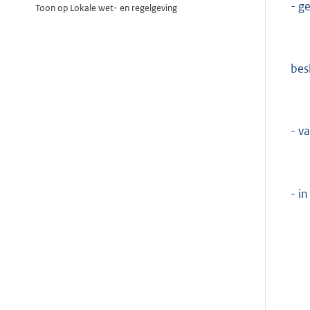
- g
Toon op Lokale wet- en regelgeving
besl
- v
- i