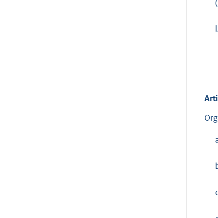
l
Art
Org
c