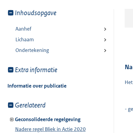
Toon
Inhoudsopgave
meer
van:
Aanhef
Lichaam
Ondertekening
Na
Toon
Extra informatie
meer
Het
van:
Informatie over publicatie
Toon
Gerelateerd
- g
meer
van:
Geconsolideerde regelgeving
Nadere regel Bliek in Actie 2020