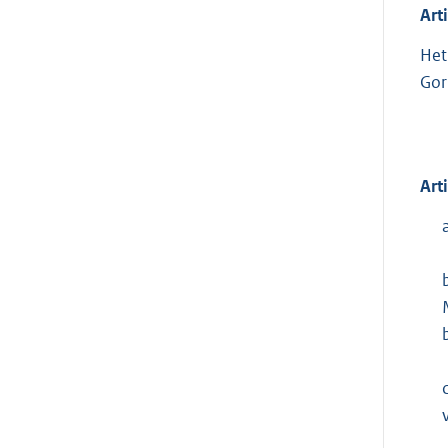
Art
Het
Gor
Art
c