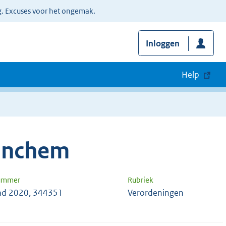
g. Excuses voor het ongemak.
Inloggen
Help
inchem
nummer
Rubriek
ad 2020, 344351
Verordeningen