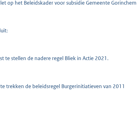
elet op het Beleidskader voor subsidie Gemeente Gorinchem
:
2
6
7
uit:
b
ast te stellen de nadere regel Bliek in Actie 2021.
n te trekken de beleidsregel Burgerinitiatieven van 2011