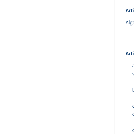
Art
Alg
Art
c