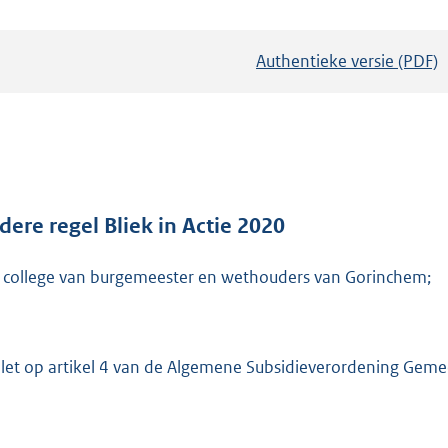
Authentieke versie (PDF)
b
e
s
t
a
n
d
dere regel Bliek in Actie 2020
s
 college van burgemeester en wethouders van Gorinchem;
g
r
o
o
elet op artikel 4 van de Algemene Subsidieverordening Ge
t
t
e