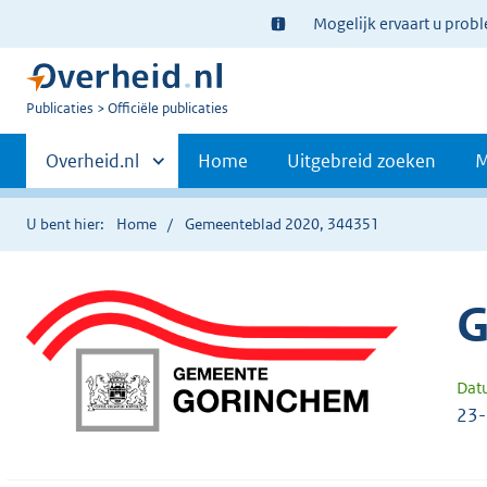
Ter
Mogelijk ervaart u prob
informatie:
U
Publicaties
Officiële publicaties
bent
Primaire
nu
Andere
Overheid.nl
Home
Uitgebreid zoeken
M
hier:
sites
navigatie
binnen
U bent hier:
Home
Gemeenteblad 2020, 344351
G
Dat
23-