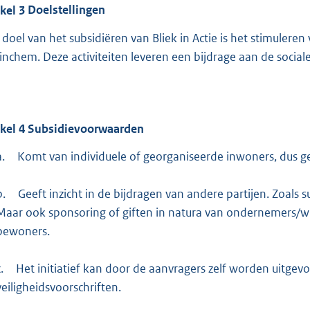
ikel
3
Doelstellingen
 doel van het subsidiëren van Bliek in Actie is het stimuleren
inchem. Deze activiteiten leveren een bijdrage aan de sociale
ikel
4
Subsidievoorwaarden
a.
Komt van individuele of georganiseerde inwoners, dus gee
b.
Geeft inzicht in de bijdragen van andere partijen. Zoals 
Maar ook sponsoring of giften in natura van ondernemers/wi
bewoners.
.
Het initiatief kan door de aanvragers zelf worden uitge
veiligheidsvoorschriften.