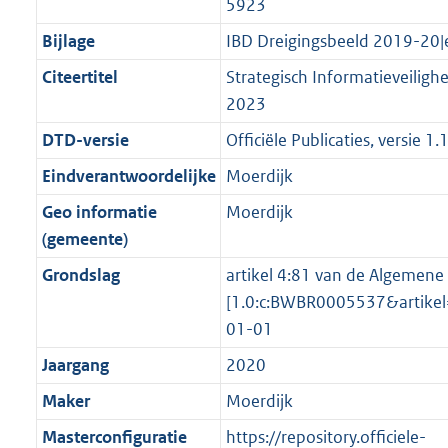
o
r
5923
o
f
n
i
b
b
K
o
o
r
o
f
n
b
Bijlage
IBD Dreigingsbeeld 2019-20
t
o
m
r
o
f
Citeertitel
Strategisch Informatieveiligh
t
t
a
m
r
o
2023
e
t
a
a
m
r
:
e
DTD-versie
Officiële Publicaties, versie 1.
t
a
a
m
2
:
t
a
a
Eindverantwoordelijke
Moerdijk
K
2
t
a
Geo informatie
Moerdijk
b
K
t
(gemeente)
b
Grondslag
artikel 4:81 van de Algemene 
[1.0:c:BWBR0005537&artik
01-01
Jaargang
2020
Maker
Moerdijk
Masterconfiguratie
https://repository.officiele-