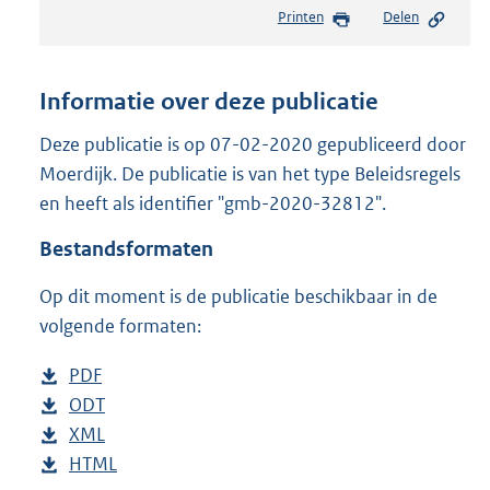
e
Printen
Delen
s
t
a
n
Informatie over deze publicatie
d
s
Deze publicatie is op 07-02-2020 gepubliceerd door
g
Moerdijk. De publicatie is van het type Beleidsregels
r
en heeft als identifier "gmb-2020-32812".
o
o
Bestandsformaten
t
t
Op dit moment is de publicatie beschikbaar in de
e
volgende formaten:
:
4
1
D
PDF
b
0
o
D
ODT
e
b
K
w
o
D
XML
s
e
b
b
n
w
o
D
HTML
t
s
e
b