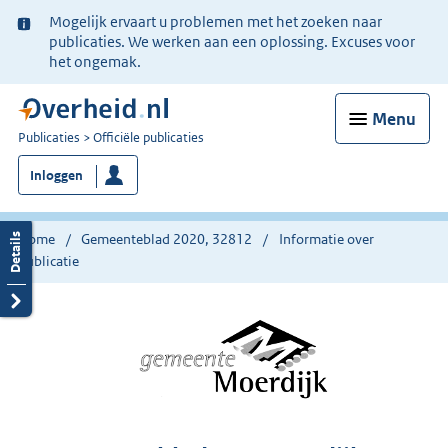
Ter
Mogelijk ervaart u problemen met het zoeken naar
informatie:
publicaties. We werken aan een oplossing. Excuses voor
het ongemak.
Menu
U
Publicaties
Officiële publicaties
bent
Inloggen
nu
hier:
Home
Gemeenteblad 2020, 32812
Informatie over
publicatie