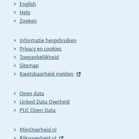
English
Help
Zoeken
Informatie hergebruiken
Privacy en cookies
Toegankelijkheid
Sitemap
E
Kwetsbaarheid melden
x
t
Open data
e
Linked Data Overheid
r
PUC Open Data
n
e
MijnOverheid.nl
l
E
Rijksoverheid.nl