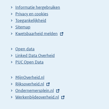
Informatie hergebruiken
Privacy en cookies
Toegankelijkheid
Sitemap
E
Kwetsbaarheid melden
x
t
Open data
e
Linked Data Overheid
r
PUC Open Data
n
e
MijnOverheid.nl
l
E
Rijksoverheid.nl
i
x
E
Ondernemersplein.nl
n
t
x
E
Werkenbijdeoverheid.nl
k
e
t
x
: