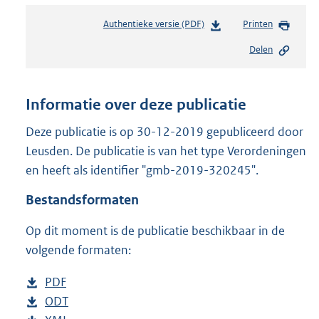
Authentieke versie (PDF)
b
Printen
e
Delen
s
t
a
n
Informatie over deze publicatie
d
s
Deze publicatie is op 30-12-2019 gepubliceerd door
g
Leusden. De publicatie is van het type Verordeningen
r
en heeft als identifier "gmb-2019-320245".
o
o
Bestandsformaten
t
t
Op dit moment is de publicatie beschikbaar in de
e
volgende formaten:
:
3
5
D
PDF
b
9
o
D
ODT
e
b
K