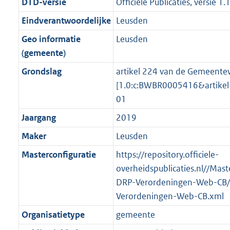
DTD-versie
Officiële Publicaties, versie 1.
n
i
e
i
K
2
K
7
r
g
f
n
i
e
b
K
b
K
Eindverantwoordelijke
Leusden
o
r
o
f
n
i
b
b
Geo informatie
Leusden
o
o
r
o
f
n
(gemeente)
t
o
m
r
o
f
t
t
Grondslag
artikel 224 van de Gemeentew
a
m
r
o
e
t
[1.0:c:BWBR0005416&artik
a
a
m
r
:
e
01
t
a
a
m
2
:
t
a
a
Jaargang
2019
K
2
t
a
Maker
Leusden
b
K
t
b
Masterconfiguratie
https://repository.officiele-
overheidspublicaties.nl//Mast
DRP-Verordeningen-Web-CB/
Verordeningen-Web-CB.xml
Organisatietype
gemeente