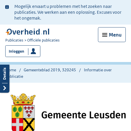
Ter
Mogelijk ervaart u problemen met het zoeken naar
informatie:
publicaties. We werken aan een oplossing. Excuses voor
het ongemak.
Menu
U
Publicaties
Officiële publicaties
bent
Inloggen
nu
hier:
Home
Gemeenteblad 2019, 320245
Informatie over
publicatie