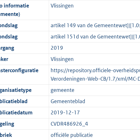
o informatie
Vlissingen
o
o
o
f
n
i
b
emeente)
t
o
r
o
f
n
t
t
m
r
o
f
ondslag
artikel 149 van de Gemeentewet]|[
e
t
a
m
r
o
ondslag
artikel 151d van de Gemeentewet]|
:
e
a
a
m
r
argang
2019
2
:
t
a
a
m
K
2
t
a
a
ker
Vlissingen
b
K
t
a
sterconfiguratie
https://repository.officiele-overheids
b
t
Verordeningen-Web-CB/1.7/xml/MC-
ganisatietype
gemeente
blicatieblad
Gemeenteblad
blicatiedatum
2019-12-17
geling
CVDR486926_4
briek
officiële publicatie