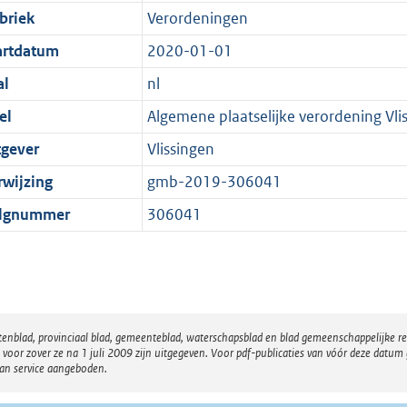
briek
Verordeningen
artdatum
2020-01-01
al
nl
el
Algemene plaatselijke verordening Vl
tgever
Vlissingen
rwijzing
gmb-2019-306041
lgnummer
306041
atenblad, provinciaal blad, gemeenteblad, waterschapsblad en blad gemeenschappelijke 
 zover ze na 1 juli 2009 zijn uitgegeven. Voor pdf-publicaties van vóór deze datum g
van service aangeboden.