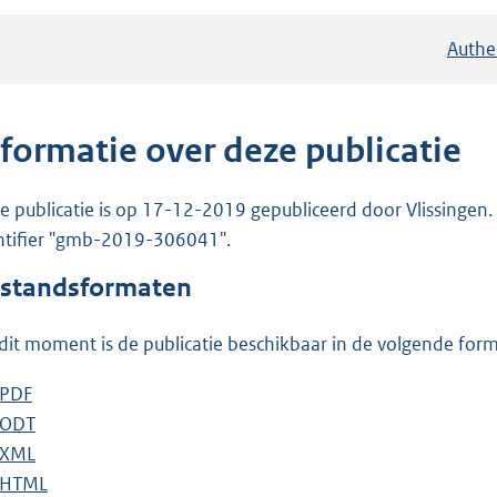
Authe
nformatie over deze publicatie
e publicatie is op 17-12-2019 gepubliceerd door Vlissingen. 
ntifier "gmb-2019-306041".
standsformaten
dit moment is de publicatie beschikbaar in de volgende for
D
PDF
b
o
D
ODT
e
b
w
o
D
XML
s
e
b
n
w
o
D
HTML
t
s
e
b