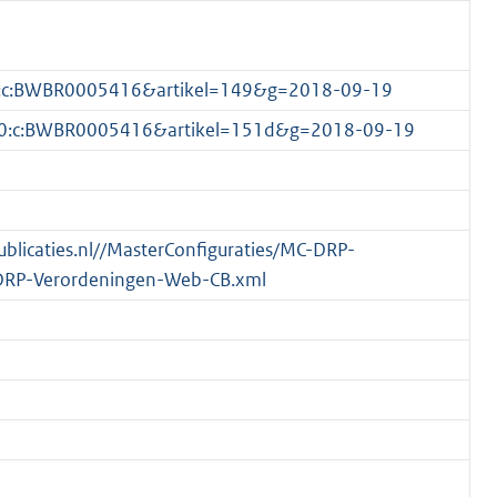
1.0:c:BWBR0005416&artikel=149&g=2018-09-19
[1.0:c:BWBR0005416&artikel=151d&g=2018-09-19
publicaties.nl//MasterConfiguraties/MC-DRP-
DRP-Verordeningen-Web-CB.xml