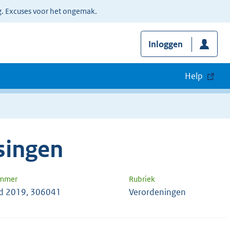
g. Excuses voor het ongemak.
Inloggen
Help
singen
ummer
Rubriek
d 2019, 306041
Verordeningen