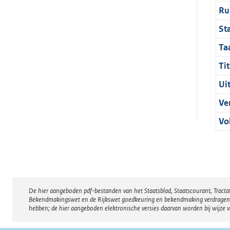
Ru
St
Ta
Tit
Ui
Ve
Vo
De hier aangeboden pdf-bestanden van het Staatsblad, Staatscourant, Tract
Disclaimer
Bekendmakingswet en de Rijkswet goedkeuring en bekendmaking verdragen voor
hebben; de hier aangeboden elektronische versies daarvan worden bij wijze 