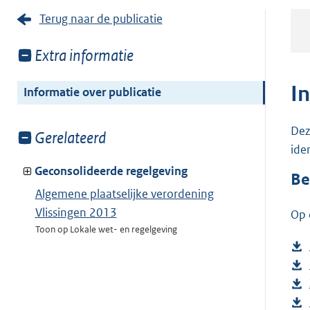
Terug naar de publicatie
Toon
Extra informatie
meer
van:
I
Informatie over publicatie
Dez
Toon
Gerelateerd
ide
meer
van:
Geconsolideerde regelgeving
Be
Algemene plaatselijke verordening
Vlissingen 2013
Op 
Toon op Lokale wet- en regelgeving