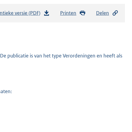
ntieke versie (PDF)
b
Printen
Delen
e
s
t
a
n
De publicatie is van het type Verordeningen en heeft als
d
s
g
r
maten:
o
o
t
t
e