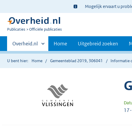
Ter
Mogelijk ervaart u prob
informatie:
U
Publicaties
Officiële publicaties
bent
Primaire
nu
Andere
Overheid.nl
Home
Uitgebreid zoeken
M
hier:
sites
navigatie
binnen
U bent hier:
Home
Gemeenteblad 2019, 306041
Informatie 
G
Dat
17-