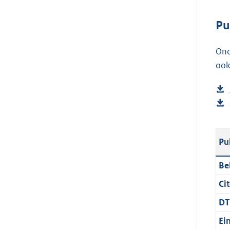
Pu
Ond
ook
Pu
Be
Cit
DT
Ei