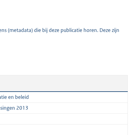
:
3
0
5
s (metadata) die bij deze publicatie horen. Deze zijn
K
b
tie en beleid
issingen 2013