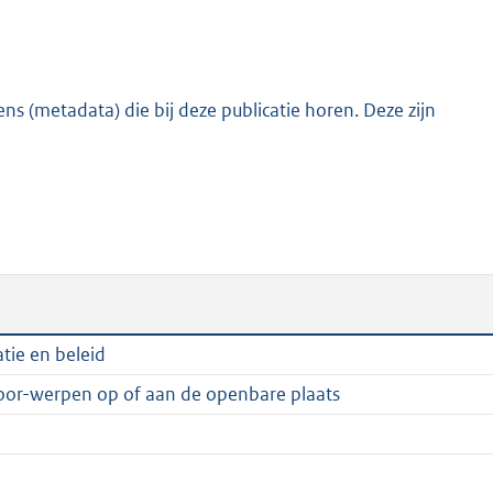
:
3
7
2
s (metadata) die bij deze publicatie horen. Deze zijn
K
b
tie en beleid
voor-werpen op of aan de openbare plaats