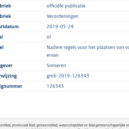
briek
officiële publicatie
briek
Verordeningen
artdatum
2019-05-24
al
nl
el
Nadere regels voor het plaatsen van v
ervan
tgever
Someren
rwijzing
gmb-2019-126343
lgnummer
126343
atenblad, provinciaal blad, gemeenteblad, waterschapsblad en blad gemeenschappelijke 