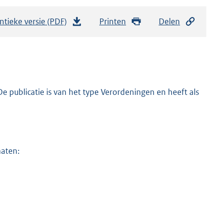
ntieke versie (PDF)
b
Printen
Delen
e
s
t
a
n
 publicatie is van het type Verordeningen en heeft als
d
s
g
r
maten:
o
o
t
t
e