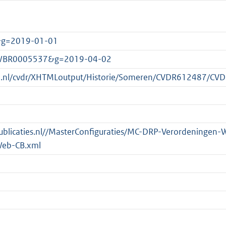
&g=2019-01-01
c:BWBR0005537&g=2019-04-02
heid.nl/cvdr/XHTMLoutput/Historie/Someren/CVDR612487/C
spublicaties.nl//MasterConfiguraties/MC-DRP-Verordeningen-
Web-CB.xml