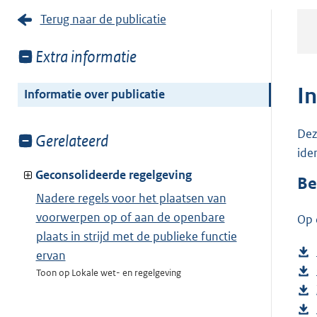
Terug naar de publicatie
Toon
Extra informatie
meer
van:
I
Informatie over publicatie
Dez
Toon
Gerelateerd
ide
meer
van:
Geconsolideerde regelgeving
Be
Nadere regels voor het plaatsen van
voorwerpen op of aan de openbare
Op 
plaats in strijd met de publieke functie
ervan
Toon op Lokale wet- en regelgeving