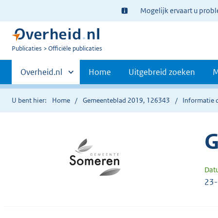
Ter
Mogelijk ervaart u prob
informatie:
U
Publicaties
Officiële publicaties
bent
Primaire
nu
Andere
Overheid.nl
Home
Uitgebreid zoeken
M
hier:
sites
navigatie
binnen
U bent hier:
Home
Gemeenteblad 2019, 126343
Informatie 
G
Dat
23-