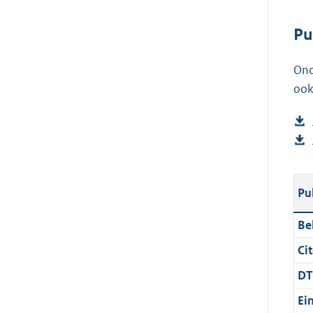
Pu
Ond
ook
Pu
Be
Cit
DT
Ei