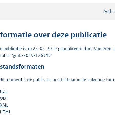
Authe
nformatie over deze publicatie
e publicatie is op 23-05-2019 gepubliceerd door Someren. De
ntifier "gmb-2019-126343".
standsformaten
dit moment is de publicatie beschikbaar in de volgende for
D
PDF
b
o
D
ODT
e
b
w
o
D
XML
s
e
b
n
w
o
D
HTML
t
s
e
b