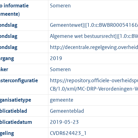
o informatie
Someren
o
o
o
f
n
i
b
K
emeente)
t
o
r
o
f
n
b
t
t
m
r
o
f
ondslag
Gemeentewet]|[1.0:c:BWBR0005416
e
t
a
m
r
o
ondslag
Algemene wet bestuursrecht]|[1.0:
:
e
a
a
m
r
ondslag
http://decentrale.regelgeving.over
2
:
t
a
a
m
K
2
t
a
a
argang
2019
b
K
t
a
ker
Someren
b
t
sterconfiguratie
https://repository.officiele-overheid
CB/1.0/xml/MC-DRP-Verordeningen-
ganisatietype
gemeente
blicatieblad
Gemeenteblad
blicatiedatum
2019-05-23
geling
CVDR624423_1