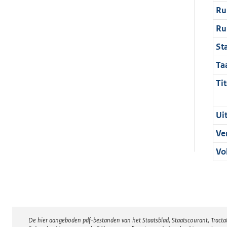
Ru
Ru
St
Ta
Tit
Ui
Ve
Vo
De hier aangeboden pdf-bestanden van het Staatsblad, Staatscourant, Tract
Disclaimer