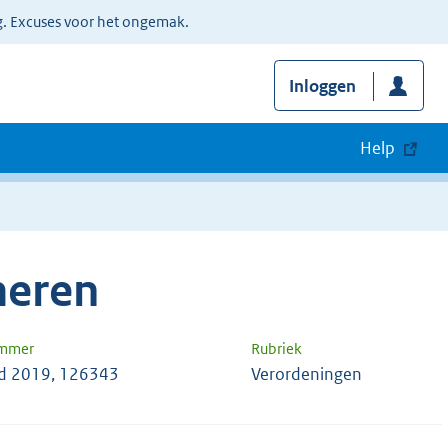
g. Excuses voor het ongemak.
Inloggen
Help
meren
ummer
Rubriek
d 2019, 126343
Verordeningen