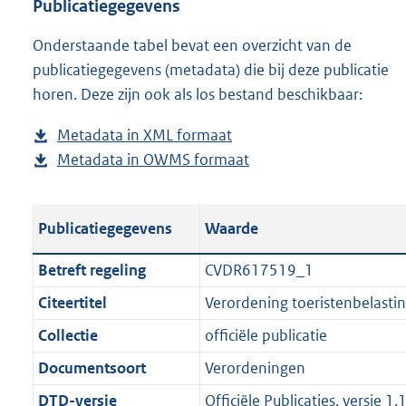
o
l
n
w
n
a
t
s
Publicatiegegevens
a
o
l
n
d
n
a
t
Onderstaande tabel bevat een overzicht van de
d
a
o
l
s
d
n
a
publicatiegegevens (metadata) die bij deze publicatie
p
d
a
o
g
s
d
n
horen. Deze zijn ook als los bestand beschikbaar:
u
p
d
a
r
g
s
d
b
u
p
d
o
r
g
s
Metadata in XML formaat
b
l
b
u
p
o
o
r
g
Metadata in OWMS formaat
e
b
i
l
b
u
t
o
o
r
s
e
c
i
l
b
t
t
o
o
t
s
a
c
i
l
e
t
t
o
Publicatiegegevens
Waarde
a
t
t
a
c
i
:
e
t
t
n
a
i
t
a
c
3
:
e
t
Betreft regeling
CVDR617519_1
d
n
e
i
t
a
0
3
:
e
Citeertitel
Verordening toeristenbelasti
s
d
i
e
i
t
9
5
1
:
g
s
Collectie
officiële publicatie
n
i
e
i
K
K
3
8
r
g
f
n
i
e
b
b
K
K
Documentsoort
Verordeningen
o
r
o
f
n
i
b
b
DTD-versie
Officiële Publicaties, versie 1.
o
o