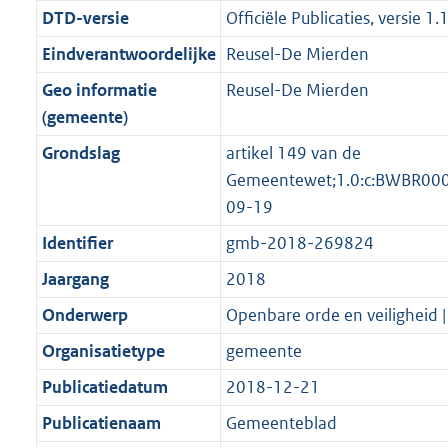
o
f
n
i
b
DTD-versie
Officiële Publicaties, versie 1.
o
o
r
o
f
n
t
o
Eindverantwoordelijke
Reusel-De Mierden
m
r
o
f
t
t
a
m
r
o
Geo informatie
Reusel-De Mierden
e
t
a
a
m
r
(gemeente)
:
e
t
a
a
m
Grondslag
artikel 149 van de
2
:
t
a
a
Gemeentewet;1.0:c:BWBR00
K
2
t
a
09-19
b
K
t
b
Identifier
gmb-2018-269824
Jaargang
2018
Onderwerp
Openbare orde en veiligheid |
Organisatietype
gemeente
Publicatiedatum
2018-12-21
Publicatienaam
Gemeenteblad