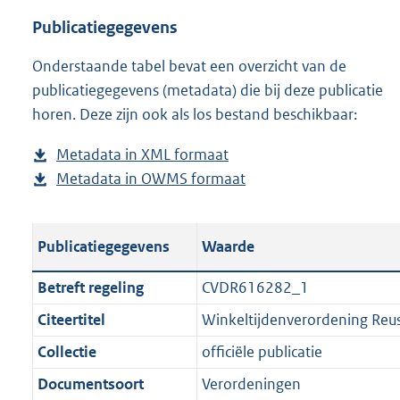
o
l
n
w
n
a
t
s
Publicatiegegevens
a
o
l
n
d
n
a
t
Onderstaande tabel bevat een overzicht van de
d
a
o
l
s
d
n
a
publicatiegegevens (metadata) die bij deze publicatie
p
d
a
o
g
s
d
n
horen. Deze zijn ook als los bestand beschikbaar:
u
p
d
a
r
g
s
d
b
u
p
d
o
r
g
s
Metadata in XML formaat
b
l
b
u
p
o
o
r
g
Metadata in OWMS formaat
e
b
i
l
b
u
t
o
o
r
s
e
c
i
l
b
t
t
o
o
t
s
a
c
i
l
e
t
t
o
Publicatiegegevens
Waarde
a
t
t
a
c
i
:
e
t
t
n
a
i
t
a
c
3
:
e
t
Betreft regeling
CVDR616282_1
d
n
e
i
t
a
2
8
:
e
Citeertitel
Winkeltijdenverordening Reu
s
d
i
e
i
t
6
1
6
:
g
s
Collectie
officiële publicatie
n
i
e
i
K
K
K
6
r
g
f
n
i
e
b
b
b
K
Documentsoort
Verordeningen
o
r