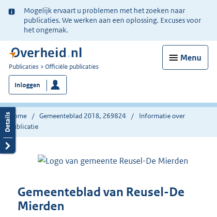
Ter
Mogelijk ervaart u problemen met het zoeken naar
informatie:
publicaties. We werken aan een oplossing. Excuses voor
het ongemak.
Menu
U
Publicaties
Officiële publicaties
bent
Inloggen
nu
hier:
Home
Gemeenteblad 2018, 269824
Informatie over
publicatie
Gemeenteblad van Reusel-De
Mierden