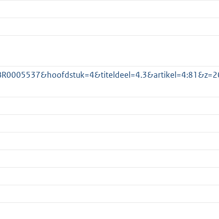
:BWBR0005537&hoofdstuk=4&titeldeel=4.3&artikel=4:81&z=