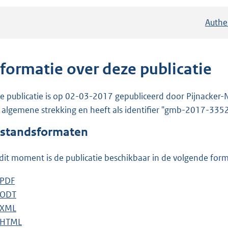
Authe
nformatie over deze publicatie
e publicatie is op 02-03-2017 gepubliceerd door Pijnacker-N
 algemene strekking en heeft als identifier "gmb-2017-3352
standsformaten
dit moment is de publicatie beschikbaar in de volgende for
D
PDF
b
o
D
ODT
e
b
w
o
D
XML
s
e
b
n
w
o
D
HTML
t
s
e
b