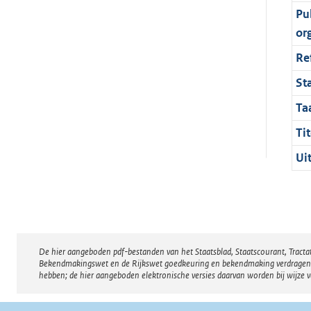
Pu
or
Re
St
Ta
Tit
Ui
De hier aangeboden pdf-bestanden van het Staatsblad, Staatscourant, Tract
Disclaimer
Bekendmakingswet en de Rijkswet goedkeuring en bekendmaking verdragen voor
hebben; de hier aangeboden elektronische versies daarvan worden bij wijze 