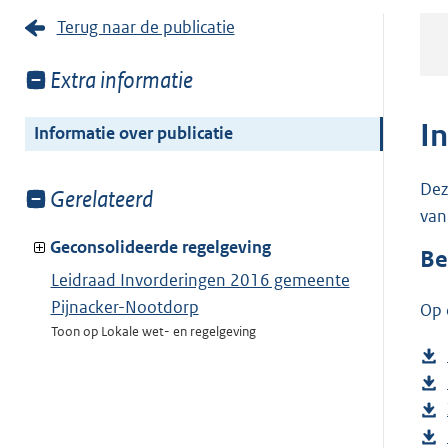
Terug naar de publicatie
Toon
Extra informatie
meer
van:
I
Informatie over publicatie
Dez
Toon
Gerelateerd
van
meer
van:
Geconsolideerde regelgeving
Be
Leidraad Invorderingen 2016 gemeente
Pijnacker-Nootdorp
Op 
Toon op Lokale wet- en regelgeving