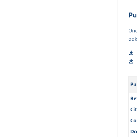
Pu
Ond
ook
Pu
Bet
Cit
Col
Do