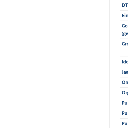
DT
Ei
Ge
(g
Gr
Ide
Ja
On
Or
Pu
Pu
Pu