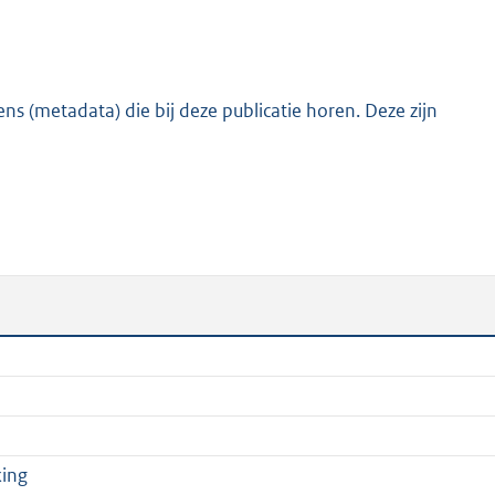
:
1
,
7
s (metadata) die bij deze publicatie horen. Deze zijn
M
b
king