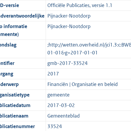
D-versie
Officiële Publicaties, versie 1.1
o
o
o
f
n
i
b
K
K
t
o
r
o
f
n
b
b
ndverantwoordelijke
Pijnacker-Nootdorp
t
t
m
r
o
f
o informatie
Pijnacker-Nootdorp
e
t
a
m
r
o
emeente)
:
e
a
a
m
r
ondslag
;http://wetten.overheid.nl/jci1.3:c
2
:
t
a
a
m
01-01&g=2017-01-01
K
2
t
a
a
b
K
t
a
ntifier
gmb-2017-33524
b
t
argang
2017
derwerp
Financiën | Organisatie en beleid
ganisatietype
gemeente
blicatiedatum
2017-03-02
blicatienaam
Gemeenteblad
blicatienummer
33524