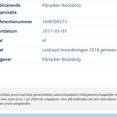
blicerende
Pijnacker-Nootdorp
ganisatie
ferentienummer
16INT09275
artdatum
2017-03-03
al
nl
el
Leidraad Invorderingen 2016 gemeen
tgever
Pijnacker-Nootdorp
atenblad, provinciaal blad, gemeenteblad, waterschapsblad en blad gemeenschappelijke 
 zover ze na 1 juli 2009 zijn uitgegeven. Voor pdf-publicaties van vóór deze datum g
van service aangeboden.