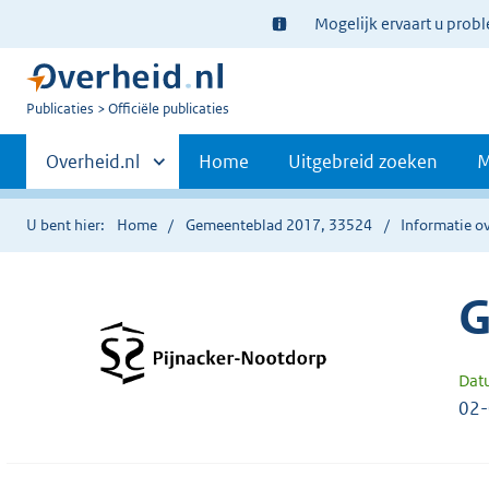
Ter
Mogelijk ervaart u prob
informatie:
U
Publicaties
Officiële publicaties
bent
Primaire
nu
Andere
Overheid.nl
Home
Uitgebreid zoeken
M
hier:
sites
navigatie
binnen
U bent hier:
Home
Gemeenteblad 2017, 33524
Informatie ov
G
Dat
02-