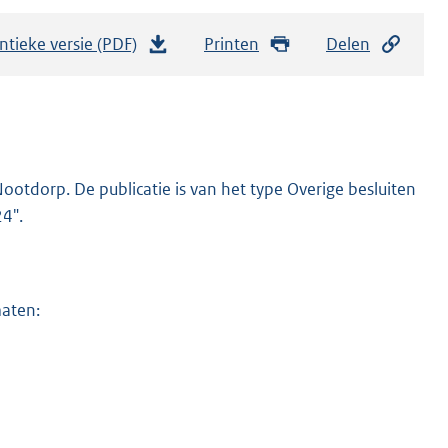
ntieke versie (PDF)
b
Printen
Delen
e
s
t
a
n
ootdorp. De publicatie is van het type Overige besluiten
d
4".
s
g
r
maten:
o
o
t
t
e