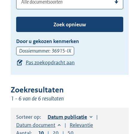
(dossier)nummer
uw
de
zoekterm
TAB
of
toets,
Zoek opnieuw
(dossier)nummer
of
in
de
Door u gekozen kenmerken
pijl
Dossiernummer: 36915-IX
beneden
Pas zoekopdracht aan
toets
om
toegang
te
Zoekresultaten
krijgen
1 - 6 van de 6 resultaten
tot
de
Sorteer op:
Sorteer op:
Datum publicatie
suggesties.
Sorteer op:
Datum document
Sorteer op:
Relevantie
Druk
Aantal:
Toon
10
resultaten per pagina
Toon
20
resultaten per pagina
Toon
50
resultaten per pagina