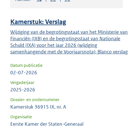
om
ENTER
om
Kamerstuk: Verslag
uw
keuze
Wijziging van de begrotingsstaat van het Ministerie van
Financiën (IXB) en de begrotingsstaat van Nationale
te
Schuld (IXA) voor het jaar 2026 (wijziging
bevestigen.
samenhangende met de Voorjaarsnota); Blanco verslag
Datum publicatie
02-07-2026
Vergaderjaar
2025-2026
Dossier- en ondernummer
Kamerstuk 36915 IX, nr. A
Organisatie
Eerste Kamer der Staten-Generaal