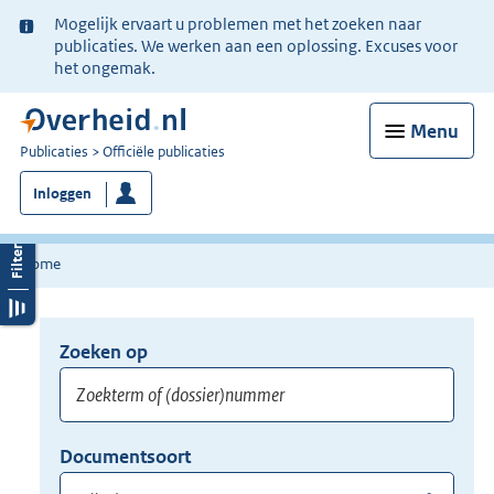
Ter
Mogelijk ervaart u problemen met het zoeken naar
informatie:
publicaties. We werken aan een oplossing. Excuses voor
het ongemak.
Menu
U
Publicaties
Officiële publicaties
bent
Inloggen
nu
hier:
Home
Zoeken op
Opnieuw
zoeken:
Zoekterm
Vul
Documentsoort
of
hier
Gebruik