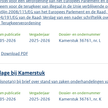
rstel voor een Verordening van het Europees Parlement en d
teem voor de terugkeer van illegaal in de Unie verblijvende
htlijn 2008/115/EG van het Europees Parlement en de Raad, 
4/191/EG van de Raad; Verslag van een nader schriftelijk ov
 Terugkeerverordening
um publicatie
Vergaderjaar
Dossier- en ondernummer
-05-2026
2025-2026
Kamerstuk 36761, nr. L
Download PDF
jlage bij Kamerstuk
lisnota(s) bij brief over stand van zaken onderhandelingen 
um publicatie
Vergaderjaar
Dossier- en ondernummer
-05-2026
2025-2026
Kamerstuk 36761, nr. K