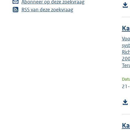
Abonneer op deze zoekvraag
RSS van deze zoekvraag
Ka
Voo
sys
Ric
200
Ter
Dat
21
Ka