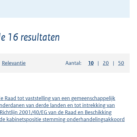
e 16 resultaten
Sorteer op:
Relevantie
Aantal:
Toon
10
resultaten per pag
Toon
20
resultaten p
Toon
50
resul
e Raad tot vaststelling van een gemeenschappelijk
 onderdanen van derde landen en tot intrekking van
Richtlijn 2001/40/EG van de Raad en Beschikking
 de kabinetspositie stemming onderhandelingsakkoord