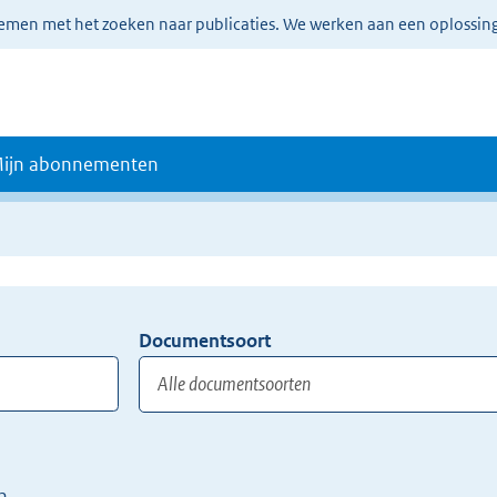
lemen met het zoeken naar publicaties. We werken aan een oplossin
ijn abonnementen
Documentsoort
Gebruik
de
TAB
toets,
of
n