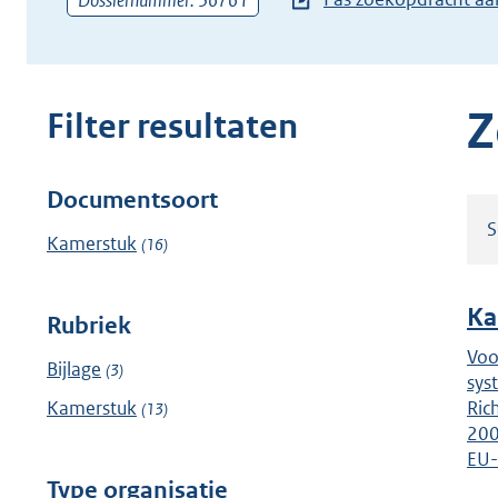
Dossiernummer: 36761
zoekterm
of
(dossier)nummer
in
Z
Filter resultaten
Documentsoort
Filter
S
resultaten
Kamerstuk
(16)
Ka
Rubriek
Voo
Bijlage
(3)
sys
Kamerstuk
Ric
(13)
200
EU-
Type organisatie