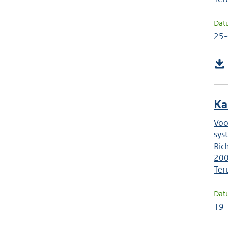
Dat
25
Ka
Voo
sys
Ric
200
Ter
Dat
19