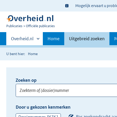
Ter
Mogelijk ervaart u prob
informatie:
U
Publicaties
Officiële publicaties
bent
Primaire
nu
Andere
Overheid.nl
Home
Uitgebreid zoeken
M
hier:
sites
navigatie
binnen
U bent hier:
Home
Zoeken op
Opnieuw
zoeken:
Zoekterm
Vul
Door u gekozen kenmerken
of
hier
(dossier)nummer
uw
Pas zoekopdracht aa