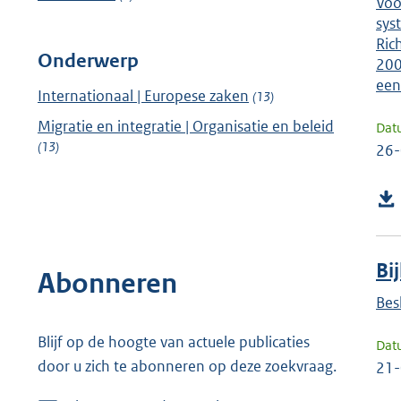
Voo
sys
Ric
Onderwerp
200
een
Internationaal | Europese zaken
(13)
Migratie en integratie | Organisatie en beleid
Dat
(13)
26
Bi
Abonneren
Bes
Blijf op de hoogte van actuele publicaties
Dat
door u zich te abonneren op deze zoekvraag.
21