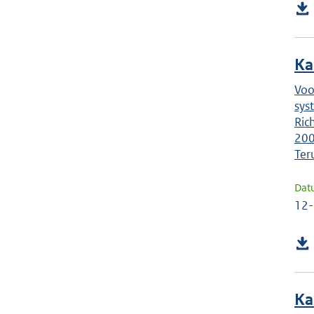
Ka
Voo
sys
Ric
200
Ter
Dat
12
Ka