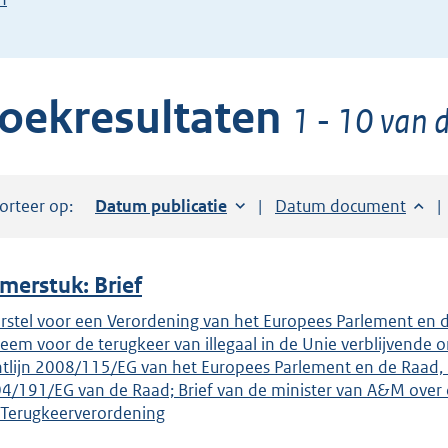
de
pijl
beneden
oekresultaten
toets
1 - 10 van d
om
toegang
te
orteer op:
Sorteer op:
Datum publicatie
Sorteer op:
Datum document
krijgen
tot
de
merstuk: Brief
suggesties.
Druk
rstel voor een Verordening van het Europees Parlement en d
teem voor de terugkeer van illegaal in de Unie verblijvende
om
htlijn 2008/115/EG van het Europees Parlement en de Raad, 
ENTER
4/191/EG van de Raad; Brief van de minister van A&M over
om
Terugkeerverordening
uw