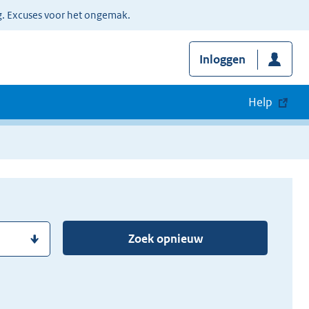
g. Excuses voor het ongemak.
Inloggen
Help
Zoek opnieuw