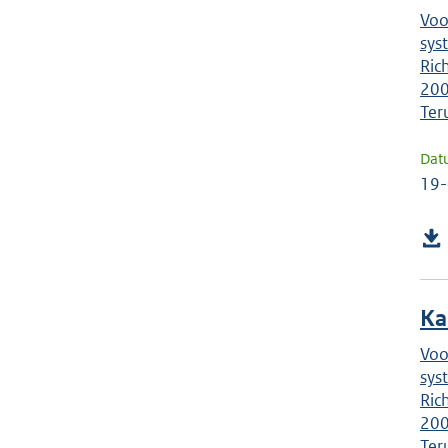
Voo
sys
Ric
200
Ter
Dat
19
Ka
Voo
sys
Ric
200
Ter