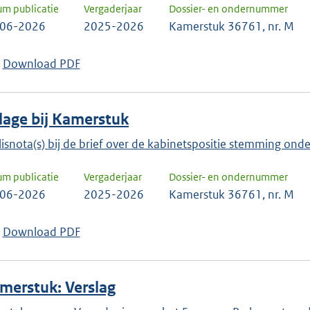
keuze
um publicatie
Vergaderjaar
Dossier- en ondernummer
te
-06-2026
2025-2026
Kamerstuk 36761, nr. M
bevestigen.
Download PDF
jlage bij Kamerstuk
lisnota(s) bij de brief over de kabinetspositie stemming o
um publicatie
Vergaderjaar
Dossier- en ondernummer
-06-2026
2025-2026
Kamerstuk 36761, nr. M
Download PDF
merstuk: Verslag