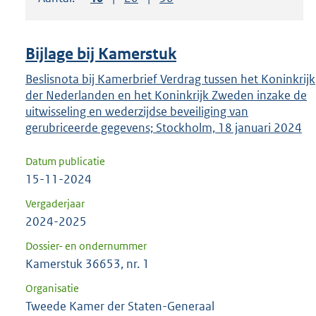
om
ENTER
om
Bijlage bij Kamerstuk
uw
keuze
Beslisnota bij Kamerbrief Verdrag tussen het Koninkrijk
der Nederlanden en het Koninkrijk Zweden inzake de
te
uitwisseling en wederzijdse beveiliging van
bevestigen.
gerubriceerde gegevens; Stockholm, 18 januari 2024
Datum publicatie
15-11-2024
Vergaderjaar
2024-2025
Dossier- en ondernummer
Kamerstuk 36653, nr. 1
Organisatie
Tweede Kamer der Staten-Generaal