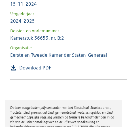
15-11-2024
Vergaderjaar
2024-2025
Dossier- en ondernummer
Kamerstuk 36653, nr. B;2
Organisatie
Eerste en Tweede Kamer der Staten-Generaal
Download PDF
Disclaimer
De hier aangeboden pdf-bestanden van het Staatsblad, Staatscourant,
Tractatenblad, provinciaal blad, gemeenteblad, waterschapsblad en blad
gemeenschappelijke regeling vormen de formele bekendmakingen in de
zin van de Bekendmakingswet en de Rijkswet goedkeuring en
bekendmaking verdragen voor zover ze na 1 juli 2009 zijn uitgegeven.