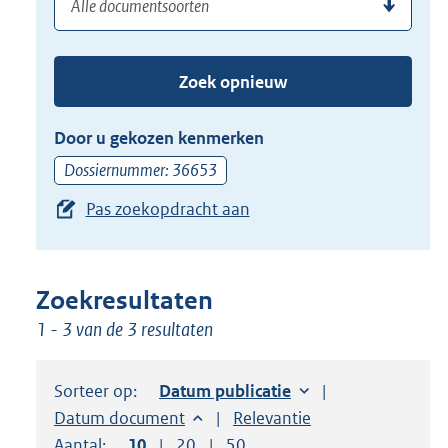
(dossier)nummer
uw
de
zoekterm
TAB
of
toets,
Zoek opnieuw
(dossier)nummer
of
in
de
Door u gekozen kenmerken
pijl
Dossiernummer: 36653
beneden
Pas zoekopdracht aan
toets
om
toegang
te
Zoekresultaten
krijgen
1 - 3 van de 3 resultaten
tot
de
Sorteer op:
Sorteer op:
Datum publicatie
suggesties.
Sorteer op:
Datum document
Sorteer op:
Relevantie
Druk
Aantal:
Toon
10
resultaten per pagina
Toon
20
resultaten per pagina
Toon
50
resultaten per pagina