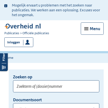
Ter
Mogelijk ervaart u problemen met het zoeken naar
informatie:
publicaties. We werken aan een oplossing. Excuses voor
het ongemak.
Menu
U
Publicaties
Officiële publicaties
bent
Inloggen
nu
hier:
Home
Zoeken op
Opnieuw
zoeken:
Zoekterm
Vul
Documentsoort
of
hier
Gebruik