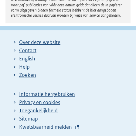
Voor pdf-publicaties van vóór deze datum geldt dat alleen de in papieren
vorm uitgegeven bladen formele status hebben; de hier aangeboden
elektronische versies daarvan worden bij wijze van service aangeboden.
Over deze website
Contact
English
Help
Zoeken
Informatie hergebruiken
Privacy en cookies
Toegankelijkheid
Sitemap
E
Kwetsbaarheid melden
x