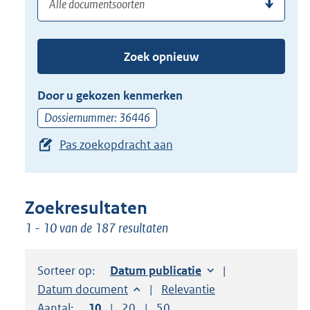
(dossier)nummer
uw
de
zoekterm
TAB
of
toets,
Zoek opnieuw
(dossier)nummer
of
in
de
Door u gekozen kenmerken
pijl
Dossiernummer: 36446
beneden
Pas zoekopdracht aan
toets
om
toegang
te
Zoekresultaten
krijgen
1 - 10 van de 187 resultaten
tot
de
Sorteer op:
Sorteer op:
Datum publicatie
suggesties.
Sorteer op:
Datum document
Sorteer op:
Relevantie
Druk
Aantal:
Toon
10
resultaten per pagina
Toon
20
resultaten per pagina
Toon
50
resultaten per pagina