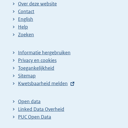
i
Over deze website
n
Contact
a
English
Help
Zoeken
Informatie hergebruiken
Privacy en cookies
Toegankelijkheid
Sitemap
E
Kwetsbaarheid melden
x
t
Open data
e
Linked Data Overheid
r
PUC Open Data
n