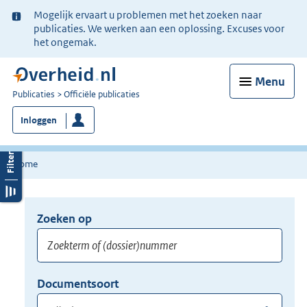
Ter
Mogelijk ervaart u problemen met het zoeken naar
informatie:
publicaties. We werken aan een oplossing. Excuses voor
het ongemak.
Menu
U
Publicaties
Officiële publicaties
bent
Inloggen
nu
hier:
Home
Zoeken op
Opnieuw
zoeken:
Zoekterm
Vul
Documentsoort
of
hier
Gebruik