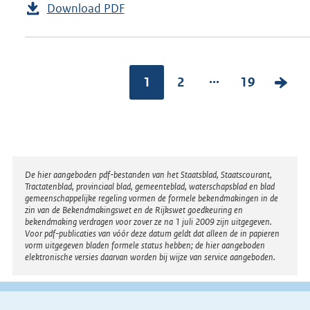
Download PDF
...
1
2
19
V
o
l
g
e
Disclaimer
De hier aangeboden pdf-bestanden van het Staatsblad, Staatscourant,
n
Tractatenblad, provinciaal blad, gemeenteblad, waterschapsblad en blad
gemeenschappelijke regeling vormen de formele bekendmakingen in de
d
zin van de Bekendmakingswet en de Rijkswet goedkeuring en
bekendmaking verdragen voor zover ze na 1 juli 2009 zijn uitgegeven.
e
Voor pdf-publicaties van vóór deze datum geldt dat alleen de in papieren
vorm uitgegeven bladen formele status hebben; de hier aangeboden
p
elektronische versies daarvan worden bij wijze van service aangeboden.
a
g