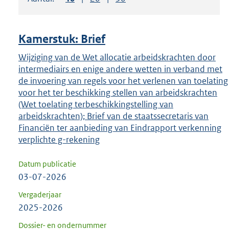
om
ENTER
om
Kamerstuk: Brief
uw
keuze
Wijziging van de Wet allocatie arbeidskrachten door
intermediairs en enige andere wetten in verband met
te
de invoering van regels voor het verlenen van toelating
bevestigen.
voor het ter beschikking stellen van arbeidskrachten
(Wet toelating terbeschikkingstelling van
arbeidskrachten); Brief van de staatssecretaris van
Financiën ter aanbieding van Eindrapport verkenning
verplichte g-rekening
Datum publicatie
03-07-2026
Vergaderjaar
2025-2026
Dossier- en ondernummer