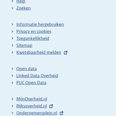
Help
Zoeken
Informatie hergebruiken
Privacy en cookies
Toegankelijkheid
Sitemap
E
Kwetsbaarheid melden
x
t
Open data
e
Linked Data Overheid
r
PUC Open Data
n
e
MijnOverheid.nl
l
E
Rijksoverheid.nl
i
x
E
Ondernemersplein.nl
n