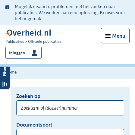
Ter
Mogelijk ervaart u problemen met het zoeken naar
informatie:
publicaties. We werken aan een oplossing. Excuses voor
het ongemak.
Menu
U
Publicaties
Officiële publicaties
bent
Inloggen
nu
hier:
Home
Zoeken op
Opnieuw
zoeken:
Zoekterm
Vul
Documentsoort
of
hier
Gebruik