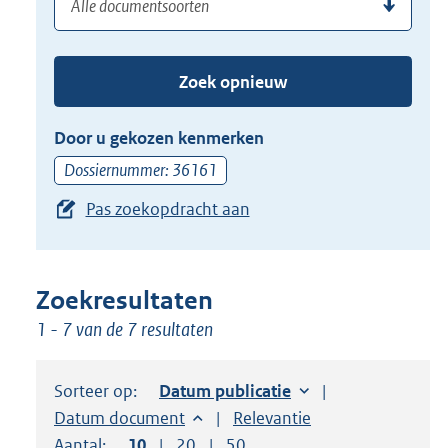
(dossier)nummer
uw
de
zoekterm
TAB
of
toets,
Zoek opnieuw
(dossier)nummer
of
in
de
Door u gekozen kenmerken
pijl
Dossiernummer: 36161
beneden
Pas zoekopdracht aan
toets
om
toegang
te
Zoekresultaten
krijgen
1 - 7 van de 7 resultaten
tot
de
Sorteer op:
Sorteer op:
Datum publicatie
suggesties.
Sorteer op:
Datum document
Sorteer op:
Relevantie
Druk
Aantal:
Toon
10
resultaten per pagina
Toon
20
resultaten per pagina
Toon
50
resultaten per pagina