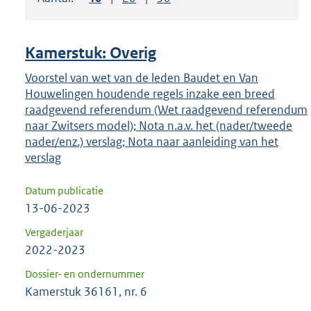
om
ENTER
om
Kamerstuk: Overig
uw
keuze
Voorstel van wet van de leden Baudet en Van
Houwelingen houdende regels inzake een breed
te
raadgevend referendum (Wet raadgevend referendum
bevestigen.
naar Zwitsers model); Nota n.a.v. het (nader/tweede
nader/enz.) verslag; Nota naar aanleiding van het
verslag
Datum publicatie
13-06-2023
Vergaderjaar
2022-2023
Dossier- en ondernummer
Kamerstuk 36161, nr. 6