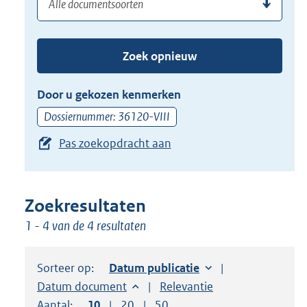
(dossier)nummer
uw
de
zoekterm
TAB
of
toets,
Zoek opnieuw
(dossier)nummer
of
in
de
Door u gekozen kenmerken
pijl
Dossiernummer: 36120-VIII
beneden
Pas zoekopdracht aan
toets
om
toegang
te
Zoekresultaten
krijgen
1 - 4 van de 4 resultaten
tot
de
Sorteer op:
Sorteer op:
Datum publicatie
suggesties.
Sorteer op:
Datum document
Sorteer op:
Relevantie
Druk
Aantal:
Toon
10
resultaten per pagina
Toon
20
resultaten per pagina
Toon
50
resultaten per pagina