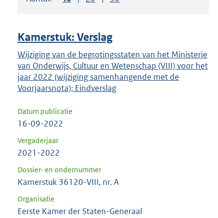
om
ENTER
om
Kamerstuk: Verslag
uw
keuze
Wijziging van de begrotingsstaten van het Ministerie
van Onderwijs, Cultuur en Wetenschap (VIII) voor het
te
jaar 2022 (wijziging samenhangende met de
bevestigen.
Voorjaarsnota); Eindverslag
Datum publicatie
16-09-2022
Vergaderjaar
2021-2022
Dossier- en ondernummer
Kamerstuk 36120-VIII, nr. A
Organisatie
Eerste Kamer der Staten-Generaal