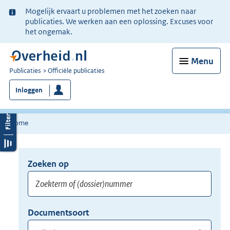
Ter
Mogelijk ervaart u problemen met het zoeken naar
informatie:
publicaties. We werken aan een oplossing. Excuses voor
het ongemak.
Menu
U
Publicaties
Officiële publicaties
bent
Inloggen
nu
hier:
Home
Zoeken op
Opnieuw
zoeken:
Zoekterm
Vul
Documentsoort
of
hier
Gebruik