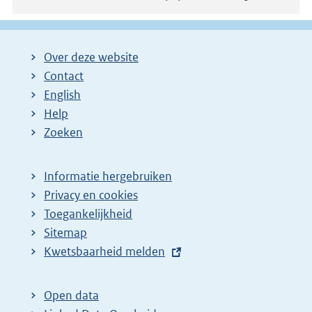
Over deze website
Contact
English
Help
Zoeken
Informatie hergebruiken
Privacy en cookies
Toegankelijkheid
Sitemap
E
Kwetsbaarheid melden
x
t
Open data
e