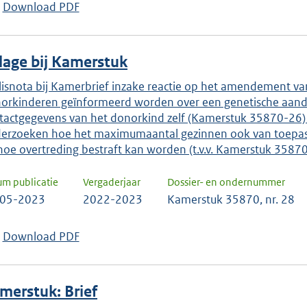
Download PDF
jlage bij Kamerstuk
lisnota bij Kamerbrief inzake reactie op het amendement van
orkinderen geïnformeerd worden over een genetische aandoe
tactgegevens van het donorkind zelf (Kamerstuk 35870-26) en
erzoeken hoe het maximumaantal gezinnen ook van toepassi
hoe overtreding bestraft kan worden (t.v.v. Kamerstuk 3587
um publicatie
Vergaderjaar
Dossier- en ondernummer
-05-2023
2022-2023
Kamerstuk 35870, nr. 28
Download PDF
merstuk: Brief