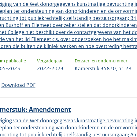
ziging van de Wet donorgegevens kunstmatige bevruchting i
ieplan ter ondersteuning van donorkinderen en de omvormi
ruchting tot publiekrechtelijk zelfstandig bestuursorgaan; B
en Bushoff en Ellemeet over zeker stellen dat donorkinder
 het College niet beschikt over de contactgegevens van het 
ie van het lid Ellemeet c.s. over onderzoeken hoe het maxi
oren die buiten de kliniek werken en hoe overtreding bestr
um publicatie
Vergaderjaar
Dossier- en ondernummer
-05-2023
2022-2023
Kamerstuk 35870, nr. 28
Download PDF
merstuk: Amendement
ziging van de Wet donorgegevens kunstmatige bevruchting i
ieplan ter ondersteuning van donorkinderen en de omvormi
ruchting tot publiekrechtelijk zelfstandig bestuursorgaan