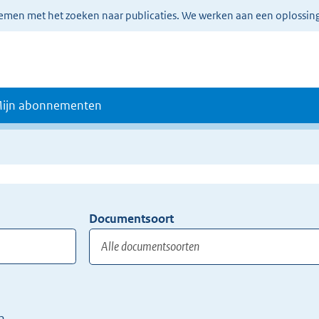
lemen met het zoeken naar publicaties. We werken aan een oplossin
ijn abonnementen
Documentsoort
Gebruik
de
TAB
toets,
of
n