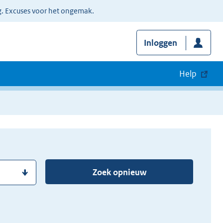
g. Excuses voor het ongemak.
Inloggen
Help
Zoek opnieuw