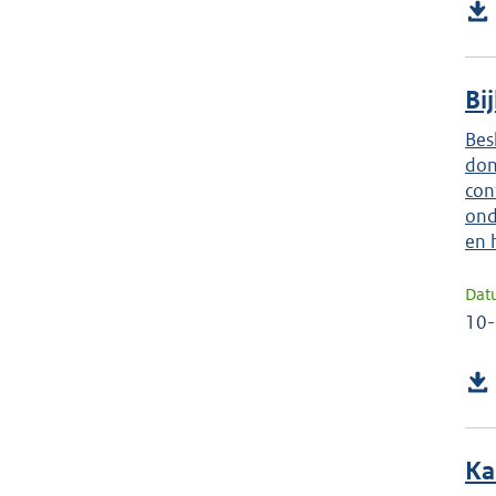
Bi
Bes
don
con
ond
en 
Dat
10
Ka