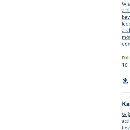
Wij
act
bev
led
als
mot
don
Dat
10
Ka
Wij
act
bev