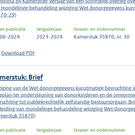
lisnota bij Kamerbrief Verslag van een schriftelijk overleg
 mondelinge behandeling wijziging Wet donorgegevens kuns
70-29)
um publicatie
Vergaderjaar
Dossier- en ondernummer
-06-2024
2023-2024
Kamerstuk 35870, nr. 30
Download PDF
merstuk: Brief
ziging van de Wet donorgegevens kunstmatige bevruchting i
ieplan ter ondersteuning van donorkinderen en de omvormi
ruchting tot publiekrechtelijk zelfstandig bestuursorgaan; 
leiding van mondelinge behandeling wijziging Wet donorgeg
merstuk 35870)
um publicatie
Vergaderjaar
Dossier- en ondernummer