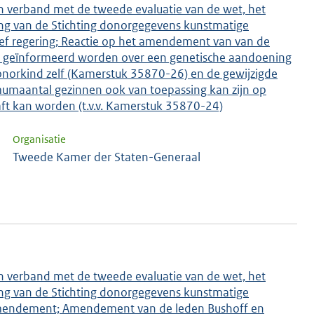
n verband met de tweede evaluatie van de wet, het
ng van de Stichting donorgegevens kunstmatige
rief regering; Reactie op het amendement van van de
en geïnformeerd worden over een genetische aandoening
donorkind zelf (Kamerstuk 35870-26) en de gewijzigde
mumaantal gezinnen ook van toepassing kan zijn op
aft kan worden (t.v.v. Kamerstuk 35870-24)
Organisatie
Tweede Kamer der Staten-Generaal
n verband met de tweede evaluatie van de wet, het
ng van de Stichting donorgegevens kunstmatige
; Amendement; Amendement van de leden Bushoff en