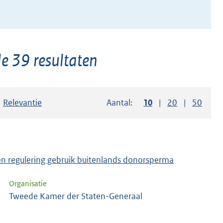
e 39 resultaten
Sorteer op:
Relevantie
Aantal:
Toon
10
resultaten per pag
Toon
20
resultaten p
Toon
50
resul
en regulering gebruik buitenlands donorsperma
Organisatie
Tweede Kamer der Staten-Generaal