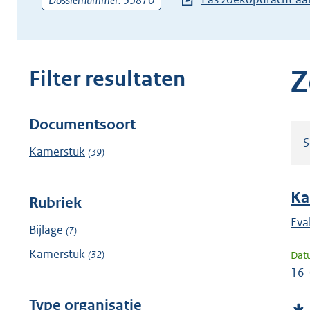
Dossiernummer: 35870
zoekterm
of
(dossier)nummer
in
Z
Filter resultaten
Documentsoort
Filter
S
resultaten
Kamerstuk
(39)
Ka
Rubriek
Eva
Bijlage
(7)
Kamerstuk
(32)
Dat
16
Type organisatie