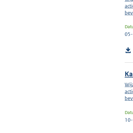
act
bev
Dat
05
Ka
Wij
act
bev
Dat
10