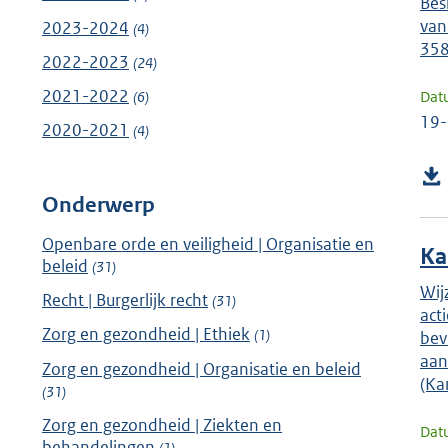
Bes
van
2023-2024
(4)
358
2022-2023
(24)
2021-2022
Dat
(6)
19
2020-2021
(4)
Onderwerp
Openbare orde en veiligheid | Organisatie en
Ka
beleid
(31)
Wij
Recht | Burgerlijk recht
(31)
act
Zorg en gezondheid | Ethiek
(1)
bev
aan
Zorg en gezondheid | Organisatie en beleid
(Ka
(31)
Zorg en gezondheid | Ziekten en
Dat
behandelingen
(1)