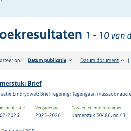
de
pijl
beneden
oekresultaten
toets
1 - 10 van d
om
toegang
te
orteer op:
Sorteer op:
Datum publicatie
Sorteer op:
Datum document
krijgen
tot
de
merstuk: Brief
suggesties.
Druk
luatie Embryowet; Brief regering; Tegengaan massadonatie 
om
um publicatie
Vergaderjaar
Dossier- en ondernummer
ENTER
-02-2026
2025-2026
Kamerstuk 30486, nr. 41
om
uw