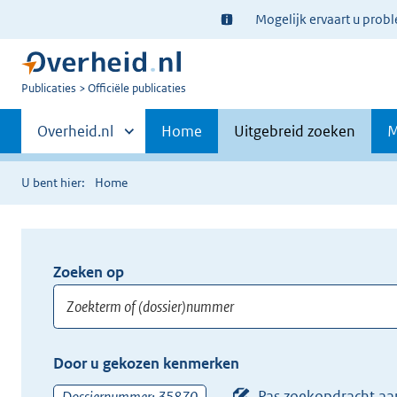
Ter
Mogelijk ervaart u prob
informatie:
U
Publicaties
Officiële publicaties
bent
Primaire
nu
Andere
Overheid.nl
Home
Uitgebreid zoeken
M
hier:
sites
navigatie
binnen
U bent hier:
Home
Zoeken op
Opnieuw
zoeken:
Zoekterm
Vul
Door u gekozen kenmerken
of
hier
(dossier)nummer
uw
Pas zoekopdracht aa