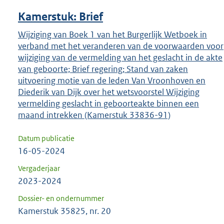
Kamerstuk: Brief
Wijziging van Boek 1 van het Burgerlijk Wetboek in
verband met het veranderen van de voorwaarden voor
wijziging van de vermelding van het geslacht in de akte
van geboorte; Brief regering; Stand van zaken
uitvoering motie van de leden Van Vroonhoven en
Diederik van Dijk over het wetsvoorstel Wijziging
vermelding geslacht in geboorteakte binnen een
maand intrekken (Kamerstuk 33836-91)
Datum publicatie
16-05-2024
Vergaderjaar
2023-2024
Dossier- en ondernummer
Kamerstuk 35825, nr. 20