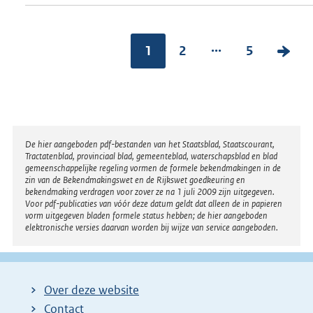
...
1
2
5
V
o
l
g
e
Disclaimer
De hier aangeboden pdf-bestanden van het Staatsblad, Staatscourant,
n
Tractatenblad, provinciaal blad, gemeenteblad, waterschapsblad en blad
gemeenschappelijke regeling vormen de formele bekendmakingen in de
d
zin van de Bekendmakingswet en de Rijkswet goedkeuring en
bekendmaking verdragen voor zover ze na 1 juli 2009 zijn uitgegeven.
e
Voor pdf-publicaties van vóór deze datum geldt dat alleen de in papieren
vorm uitgegeven bladen formele status hebben; de hier aangeboden
p
elektronische versies daarvan worden bij wijze van service aangeboden.
a
g
i
Over deze website
n
Contact