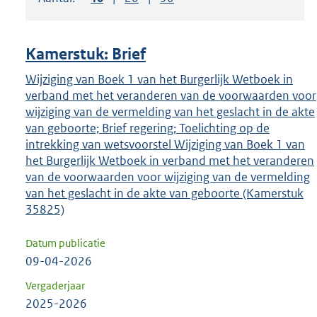
om
ENTER
om
Kamerstuk: Brief
uw
keuze
Wijziging van Boek 1 van het Burgerlijk Wetboek in
verband met het veranderen van de voorwaarden voor
te
wijziging van de vermelding van het geslacht in de akte
bevestigen.
van geboorte; Brief regering; Toelichting op de
intrekking van wetsvoorstel Wijziging van Boek 1 van
het Burgerlijk Wetboek in verband met het veranderen
van de voorwaarden voor wijziging van de vermelding
van het geslacht in de akte van geboorte (Kamerstuk
35825)
Datum publicatie
09-04-2026
Vergaderjaar
2025-2026