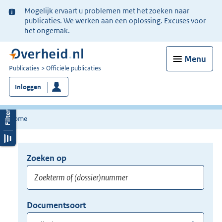
Ter
Mogelijk ervaart u problemen met het zoeken naar
informatie:
publicaties. We werken aan een oplossing. Excuses voor
het ongemak.
Menu
U
Publicaties
Officiële publicaties
bent
Inloggen
nu
hier:
Home
Zoeken op
Opnieuw
zoeken:
Zoekterm
Vul
Documentsoort
of
hier
Gebruik