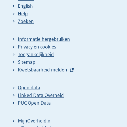
a
English
Help
Zoeken
Informatie hergebruiken
Privacy en cookies
Toegankelijkheid
Sitemap
E
Kwetsbaarheid melden
x
t
Open data
e
Linked Data Overheid
r
PUC Open Data
n
e
MijnOverheid.nl
l