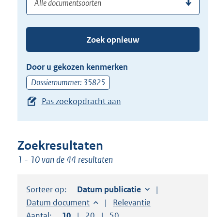
(dossier)nummer
uw
de
zoekterm
TAB
of
toets,
Zoek opnieuw
(dossier)nummer
of
in
de
Door u gekozen kenmerken
pijl
Dossiernummer: 35825
beneden
Pas zoekopdracht aan
toets
om
toegang
te
Zoekresultaten
krijgen
1 - 10 van de 44 resultaten
tot
de
Sorteer op:
Sorteer op:
Datum publicatie
suggesties.
Sorteer op:
Datum document
Sorteer op:
Relevantie
Druk
Aantal:
Toon
10
resultaten per pagina
Toon
20
resultaten per pagina
Toon
50
resultaten per pagina