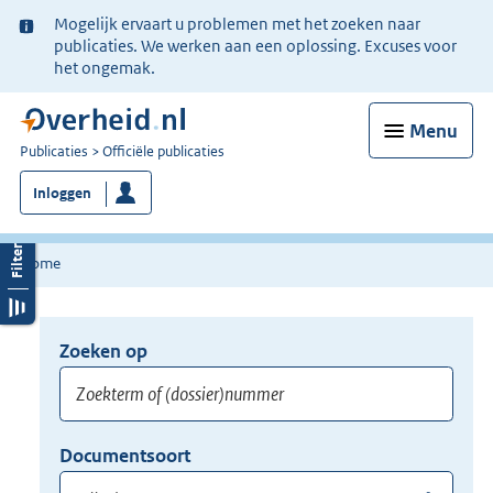
Ter
Mogelijk ervaart u problemen met het zoeken naar
informatie:
publicaties. We werken aan een oplossing. Excuses voor
het ongemak.
Menu
U
Publicaties
Officiële publicaties
bent
Inloggen
nu
hier:
Home
Zoeken op
Opnieuw
zoeken:
Zoekterm
Vul
Documentsoort
of
hier
Gebruik