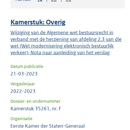
om
ENTER
om
Kamerstuk: Overig
uw
keuze
Wijziging van de Algemene wet bestuursrecht in
verband met de herziening van afdeling 2.3 van die
te
wet (Wet modernisering elektronisch bestuurlijk
bevestigen.
verkeer); Nota naar aanleiding van het verslag
Datum publicatie
21-03-2023
Vergaderjaar
2022-2023
Dossier- en ondernummer
Kamerstuk 35261, nr. F
Organisatie
Eerste Kamer der Staten-Generaal