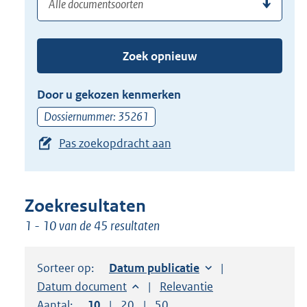
(dossier)nummer
uw
de
zoekterm
TAB
of
toets,
Zoek opnieuw
(dossier)nummer
of
in
de
Door u gekozen kenmerken
pijl
Dossiernummer: 35261
beneden
Pas zoekopdracht aan
toets
om
toegang
te
Zoekresultaten
krijgen
1 - 10 van de 45 resultaten
tot
de
Sorteer op:
Sorteer op:
Datum publicatie
suggesties.
Sorteer op:
Datum document
Sorteer op:
Relevantie
Druk
Aantal:
Toon
10
resultaten per pagina
Toon
20
resultaten per pagina
Toon
50
resultaten per pagina