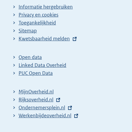
Informatie hergebruiken
Privacy en cookies
Toegankelijkheid
Sitemap
E
Kwetsbaarheid melden
x
t
Open data
e
Linked Data Overheid
r
PUC Open Data
n
e
MijnOverheid.nl
l
E
Rijksoverheid.nl
i
x
E
Ondernemersplein.nl
n
t
x
E
Werkenbijdeoverheid.nl
k
e
t
x
:
r
e
t