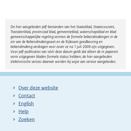
l
g
e
Disclaimer
De hier aangeboden pdf-bestanden van het Staatsblad, Staatscourant,
n
Tractatenblad, provinciaal blad, gemeenteblad, waterschapsblad en blad
gemeenschappelijke regeling vormen de formele bekendmakingen in de
d
zin van de Bekendmakingswet en de Rijkswet goedkeuring en
bekendmaking verdragen voor zover ze na 1 juli 2009 zijn uitgegeven.
e
Voor pdf-publicaties van vóór deze datum geldt dat alleen de in papieren
vorm uitgegeven bladen formele status hebben; de hier aangeboden
p
elektronische versies daarvan worden bij wijze van service aangeboden.
a
g
i
Over deze website
n
Contact
a
English
Help
Zoeken