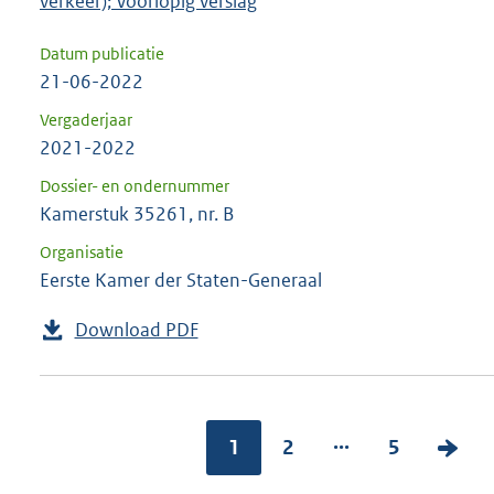
verkeer); Voorlopig verslag
Datum publicatie
21-06-2022
Vergaderjaar
2021-2022
Dossier- en ondernummer
Kamerstuk 35261, nr. B
Organisatie
Eerste Kamer der Staten-Generaal
Download PDF
...
1
2
5
V
o