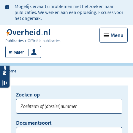
Ter
Mogelijk ervaart u problemen met het zoeken naar
informatie:
publicaties. We werken aan een oplossing. Excuses voor
het ongemak.
Menu
U
Publicaties
Officiële publicaties
bent
Inloggen
nu
hier:
Home
Zoeken op
Opnieuw
zoeken:
Zoekterm
Vul
Documentsoort
of
hier
Gebruik