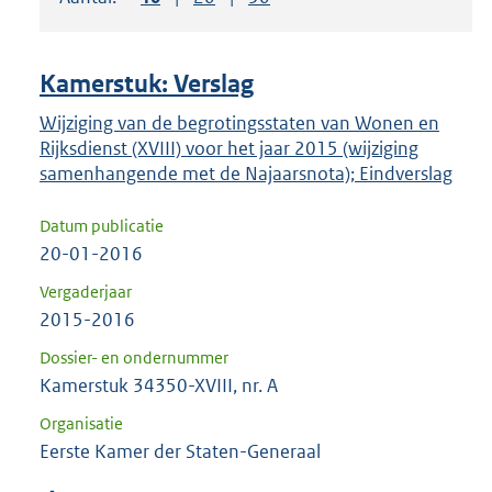
om
ENTER
om
Kamerstuk: Verslag
uw
keuze
Wijziging van de begrotingsstaten van Wonen en
Rijksdienst (XVIII) voor het jaar 2015 (wijziging
te
samenhangende met de Najaarsnota); Eindverslag
bevestigen.
Datum publicatie
20-01-2016
Vergaderjaar
2015-2016
Dossier- en ondernummer
Kamerstuk 34350-XVIII, nr. A
Organisatie
Eerste Kamer der Staten-Generaal