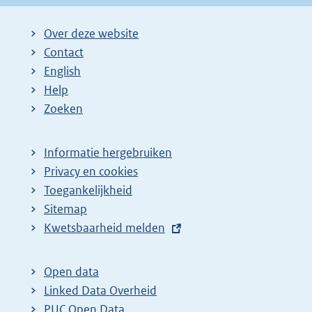
Over deze website
Contact
English
Help
Zoeken
Informatie hergebruiken
Privacy en cookies
Toegankelijkheid
Sitemap
E
Kwetsbaarheid melden
x
t
Open data
e
Linked Data Overheid
r
PUC Open Data