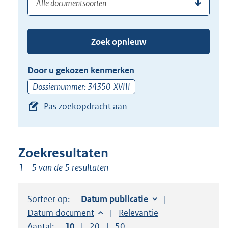
(dossier)nummer
uw
de
zoekterm
TAB
of
toets,
Zoek opnieuw
(dossier)nummer
of
in
de
Door u gekozen kenmerken
pijl
Dossiernummer: 34350-XVIII
beneden
Pas zoekopdracht aan
toets
om
toegang
te
Zoekresultaten
krijgen
1 - 5 van de 5 resultaten
tot
de
Sorteer op:
Sorteer op:
Datum publicatie
suggesties.
Sorteer op:
Datum document
Sorteer op:
Relevantie
Druk
Aantal:
Toon
10
resultaten per pagina
Toon
20
resultaten per pagina
Toon
50
resultaten per pagina