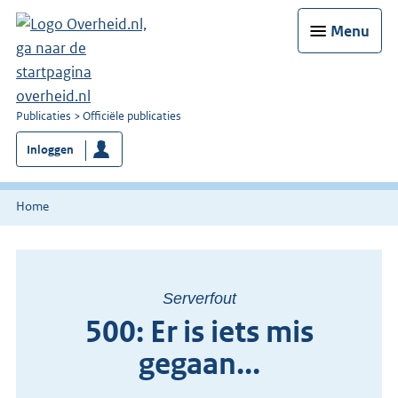
Menu
U
Publicaties
Officiële publicaties
bent
Inloggen
nu
hier:
Home
Serverfout
500: Er is iets mis
gegaan...