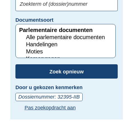
zoeken:
Zoekterm
Vul
Documentsoort
of
hier
Gebruik
(dossier)nummer
uw
de
zoekterm
TAB
of
toets,
(dossier)nummer
of
in
de
Zoek opnieuw
pijl
beneden
Door u gekozen kenmerken
toets
Dossiernummer: 32395-IIB
om
toegang
Pas zoekopdracht aan
te
krijgen