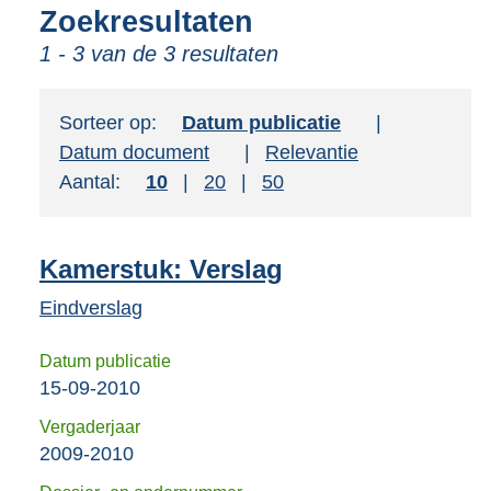
tot
Zoekresultaten
de
1 - 3 van de 3 resultaten
suggesties.
Druk
om
Sorteer op:
Sorteer op:
Datum publicatie
ENTER
Sorteer op:
Datum document
Sorteer op:
Relevantie
om
Aantal:
Toon
10
resultaten per pagina
Toon
20
resultaten per pagina
Toon
50
resultaten per pagina
uw
keuze
Kamerstuk: Verslag
te
bevestigen.
Eindverslag
Datum publicatie
15-09-2010
Vergaderjaar
2009-2010