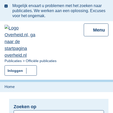
Ter
Mogelijk ervaart u problemen met het zoeken naar
informatie:
publicaties. We werken aan een oplossing. Excuses
voor het ongemak.
Menu
U
Publicaties
Officiële publicaties
bent
Inloggen
nu
hier:
Home
Zoeken op
Opnieuw